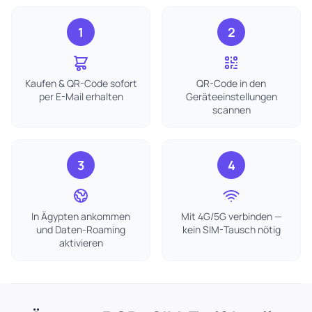
1
2
Kaufen & QR-Code sofort
QR-Code in den
per E-Mail erhalten
Geräteeinstellungen
scannen
3
4
In Ägypten ankommen
Mit 4G/5G verbinden —
und Daten-Roaming
kein SIM-Tausch nötig
aktivieren