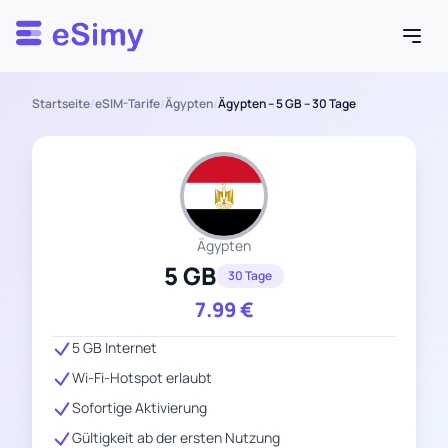
Esimy
Startseite
/
eSIM-Tarife
/
Ägypten
/
Ägypten – 5 GB – 30 Tage
Ägypten
5 GB
30 Tage
7.99
€
5 GB Internet
Wi-Fi-Hotspot erlaubt
Sofortige Aktivierung
Gültigkeit ab der ersten Nutzung