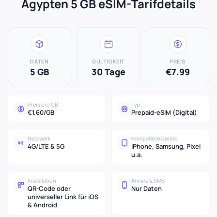
Ägypten 5 GB eSIM-Tarifdetails
DATEN
GÜLTIGKEIT
PREIS
5 GB
30 Tage
€7.99
Preis pro GB
Typ
€1.60/GB
Prepaid-eSIM (Digital)
Netzwerk
Kompatible Geräte
4G/LTE & 5G
iPhone, Samsung, Pixel
u.a.
Installation
Anrufe & SMS
QR-Code oder
Nur Daten
universeller Link für iOS
& Android