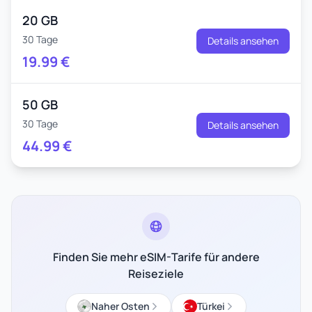
20 GB
30 Tage
Details ansehen
19.99
€
50 GB
30 Tage
Details ansehen
44.99
€
Finden Sie mehr eSIM-Tarife für andere
Reiseziele
Naher Osten
Türkei