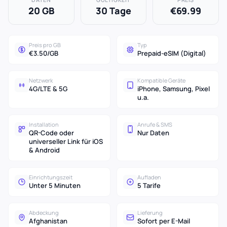
20 GB
30 Tage
€69.99
Preis pro GB
Typ
€3.50/GB
Prepaid-eSIM (Digital)
Netzwerk
Kompatible Geräte
4G/LTE & 5G
iPhone, Samsung, Pixel
u.a.
Installation
Anrufe & SMS
QR-Code oder
Nur Daten
universeller Link für iOS
& Android
Einrichtungszeit
Aufladen
Unter 5 Minuten
5 Tarife
Abdeckung
Lieferung
Afghanistan
Sofort per E-Mail