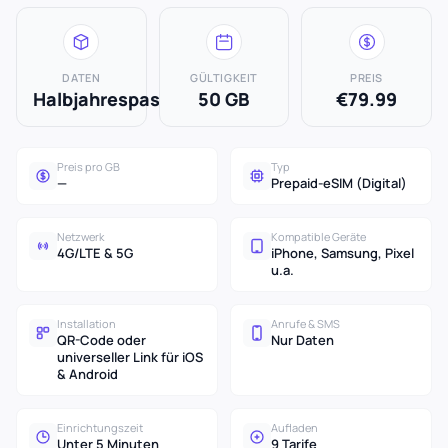
DATEN
GÜLTIGKEIT
PREIS
Halbjahrespass
50 GB
€79.99
Preis pro GB
Typ
—
Prepaid-eSIM (Digital)
Netzwerk
Kompatible Geräte
4G/LTE & 5G
iPhone, Samsung, Pixel
u.a.
Installation
Anrufe & SMS
QR-Code oder
Nur Daten
universeller Link für iOS
& Android
Einrichtungszeit
Aufladen
Unter 5 Minuten
9 Tarife