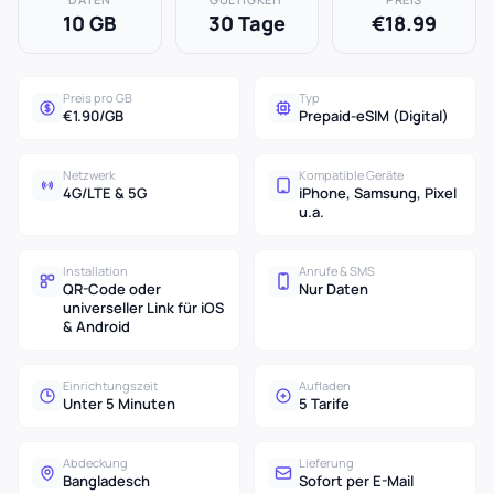
10 GB
30 Tage
€18.99
Preis pro GB
Typ
€1.90/GB
Prepaid-eSIM (Digital)
Netzwerk
Kompatible Geräte
4G/LTE & 5G
iPhone, Samsung, Pixel
u.a.
Installation
Anrufe & SMS
QR-Code oder
Nur Daten
universeller Link für iOS
& Android
Einrichtungszeit
Aufladen
Unter 5 Minuten
5 Tarife
Abdeckung
Lieferung
Bangladesch
Sofort per E-Mail