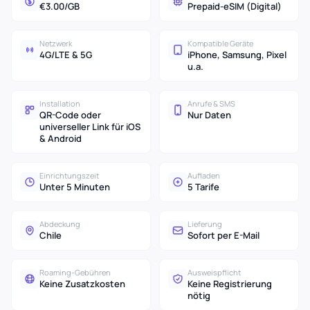
€3.00/GB
Prepaid-eSIM (Digital)
Netzwerk
Kompatible Geräte
4G/LTE & 5G
iPhone, Samsung, Pixel
u.a.
Installation
Anrufe & SMS
QR-Code oder
Nur Daten
universeller Link für iOS
& Android
Einrichtungszeit
Aufladen
Unter 5 Minuten
5 Tarife
Abdeckung
Lieferung
Chile
Sofort per E-Mail
Roaming-Gebühren
Ausweispflicht
Keine Zusatzkosten
Keine Registrierung
nötig