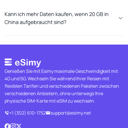
Kann ich mehr Daten kaufen, wenn 20 GB in
China aufgebraucht sind?
Genießen Sie mit Esimy maximale Geschwindigkeit mit
4G und 5G. Wechseln Sie während Ihrer Reisen mit
flexiblen Tarifen und verschiedenen Paketen zwischen
verschiedenen Anbietern, ohne unterwegs Ihre
physische SIM-Karte mit eSIM zu wechseln.
+1 (302) 610-1752
support@esimy.net