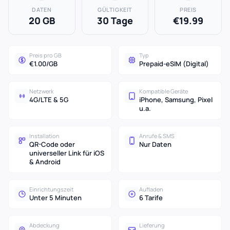
DATEN
GÜLTIGKEIT
PREIS
20 GB
30 Tage
€19.99
Preis pro GB
Typ
€1.00/GB
Prepaid-eSIM (Digital)
Netzwerk
Kompatible Geräte
4G/LTE & 5G
iPhone, Samsung, Pixel
u.a.
Installation
Anrufe & SMS
QR-Code oder
Nur Daten
universeller Link für iOS
& Android
Einrichtungszeit
Aufladen
Unter 5 Minuten
6 Tarife
Abdeckung
Lieferung