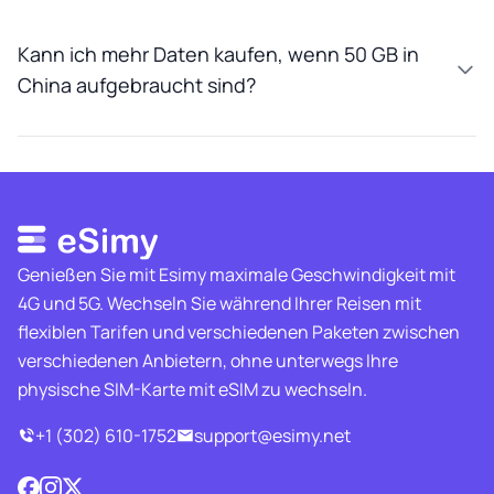
Kann ich mehr Daten kaufen, wenn 50 GB in
China aufgebraucht sind?
Genießen Sie mit Esimy maximale Geschwindigkeit mit
4G und 5G. Wechseln Sie während Ihrer Reisen mit
flexiblen Tarifen und verschiedenen Paketen zwischen
verschiedenen Anbietern, ohne unterwegs Ihre
physische SIM-Karte mit eSIM zu wechseln.
+1 (302) 610-1752
support@esimy.net