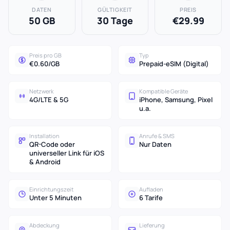
DATEN
GÜLTIGKEIT
PREIS
50 GB
30 Tage
€29.99
Preis pro GB
Typ
€0.60/GB
Prepaid-eSIM (Digital)
Netzwerk
Kompatible Geräte
4G/LTE & 5G
iPhone, Samsung, Pixel
u.a.
Installation
Anrufe & SMS
QR-Code oder
Nur Daten
universeller Link für iOS
& Android
Einrichtungszeit
Aufladen
Unter 5 Minuten
6 Tarife
Abdeckung
Lieferung