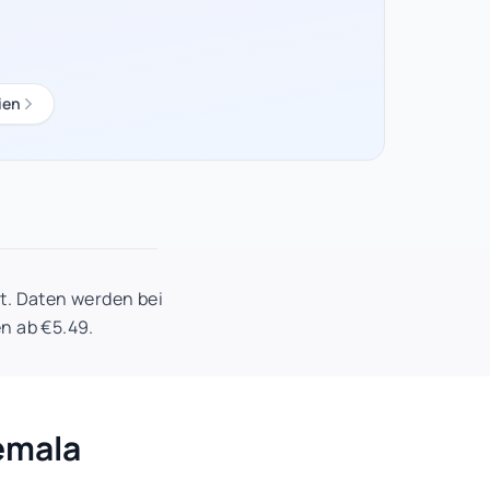
ien
t. Daten werden bei
n ab €5.49.
emala