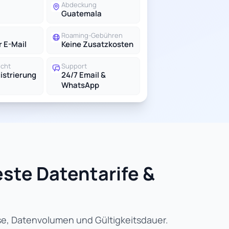
Abdeckung
Guatemala
Roaming-Gebühren
r E-Mail
Keine Zusatzkosten
icht
Support
istrierung
24/7 Email &
WhatsApp
este Datentarife &
ise, Datenvolumen und Gültigkeitsdauer.