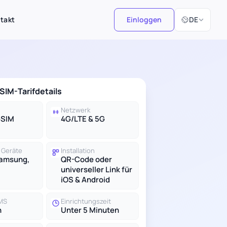
Sprache ausw
takt
Einloggen
DE
IM-Tarifdetails
Netzwerk
eSIM
4G/LTE & 5G
 Geräte
Installation
Samsung,
QR-Code oder
universeller Link für
iOS & Android
SMS
Einrichtungszeit
n
Unter 5 Minuten