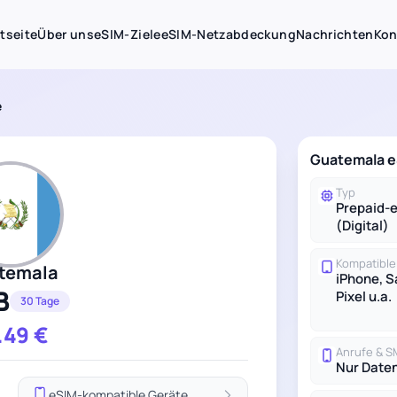
tseite
Über uns
eSIM-Ziele
eSIM-Netzabdeckung
Nachrichten
Kon
e
Guatemala eS
Typ
Prepaid-
(Digital)
Kompatible
temala
iPhone, 
B
Pixel u.a.
30 Tage
.49
€
Anrufe & 
Nur Date
eSIM-kompatible Geräte