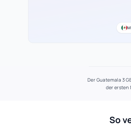
M
Der Guatemala 3 GB
der ersten
So v