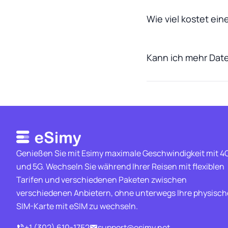
Wie viel kostet ei
Kann ich mehr Dat
Genießen Sie mit Esimy maximale Geschwindigkeit mit 4
und 5G. Wechseln Sie während Ihrer Reisen mit flexiblen
Tarifen und verschiedenen Paketen zwischen
verschiedenen Anbietern, ohne unterwegs Ihre physisch
SIM-Karte mit eSIM zu wechseln.
+1 (302) 610-1752
support@esimy.net