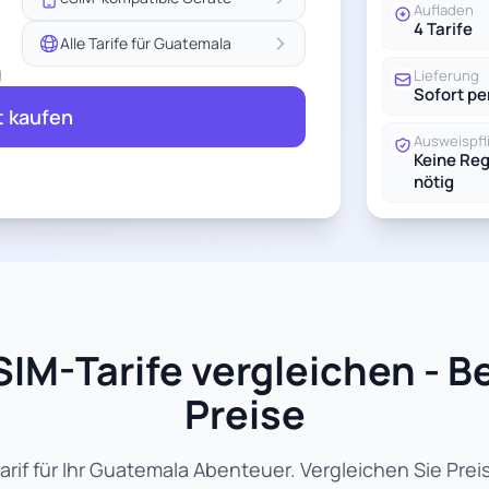
Aufladen
4 Tarife
Alle Tarife für Guatemala
g
Lieferung
Sofort pe
t kaufen
Ausweispfl
Keine Reg
nötig
IM-Tarife vergleichen - B
Preise
if für Ihr Guatemala Abenteuer. Vergleichen Sie Pre