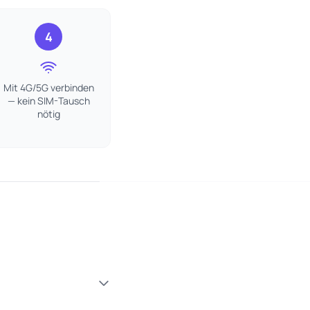
4
Mit 4G/5G verbinden
— kein SIM-Tausch
nötig