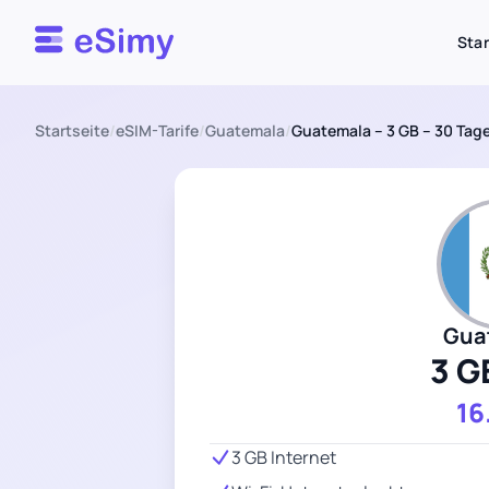
Esimy
Star
Startseite
/
eSIM-Tarife
/
Guatemala
/
Guatemala – 3 GB – 30 Tag
Gua
3 G
16
3 GB Internet