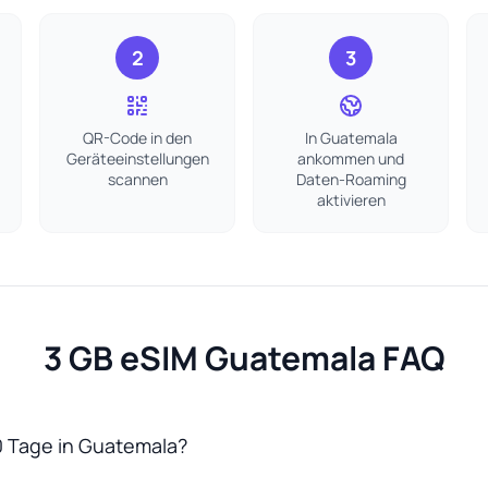
2
3
QR-Code in den
In Guatemala
Geräteeinstellungen
ankommen und
scannen
Daten-Roaming
aktivieren
3 GB eSIM Guatemala FAQ
0 Tage in Guatemala?