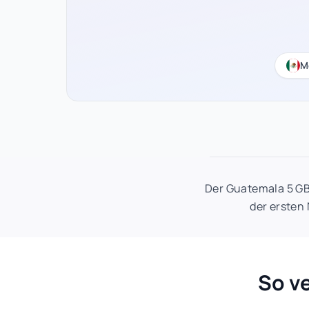
M
Der Guatemala 5 GB 
der ersten
So v