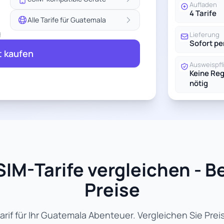
Aufladen
4 Tarife
Alle Tarife für Guatemala
g
Lieferung
Sofort pe
t kaufen
Ausweispfl
Keine Reg
nötig
IM-Tarife vergleichen - B
Preise
if für Ihr Guatemala Abenteuer. Vergleichen Sie Pre