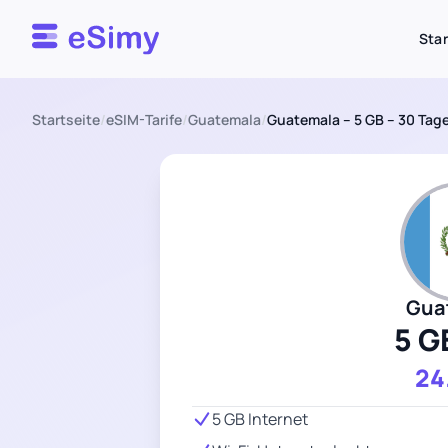
Esimy
Star
Startseite
/
eSIM-Tarife
/
Guatemala
/
Guatemala – 5 GB – 30 Tag
Gua
5 G
24
5 GB Internet