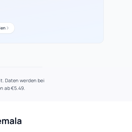
ien
it. Daten werden bei
n ab €5.49.
emala