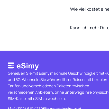
Wie viel kostet ei
Kann ich mehr Dat
Genießen Sie mit Esimy maximale Geschwindigkeit mit 4
und 5G. Wechseln Sie während Ihrer Reisen mit flexiblen
Tarifen und verschiedenen Paketen zwischen
verschiedenen Anbietern, ohne unterwegs Ihre physisch
SIM-Karte mit eSIM zu wechseln.
+1 (302) 610-1752
support@esimy.net