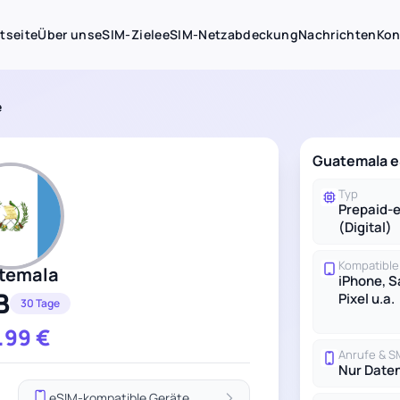
tseite
Über uns
eSIM-Ziele
eSIM-Netzabdeckung
Nachrichten
Kon
e
Guatemala eS
Typ
Prepaid-
(Digital)
Kompatible
temala
iPhone, 
B
Pixel u.a.
30 Tage
.99
€
Anrufe & 
Nur Date
eSIM-kompatible Geräte