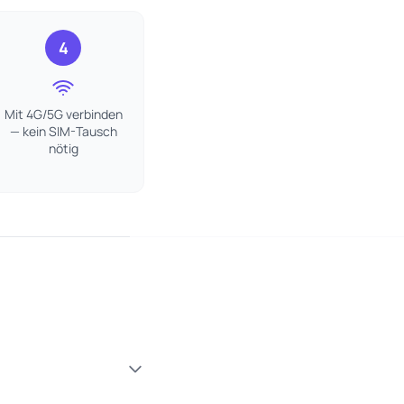
4
Mit 4G/5G verbinden
— kein SIM-Tausch
nötig