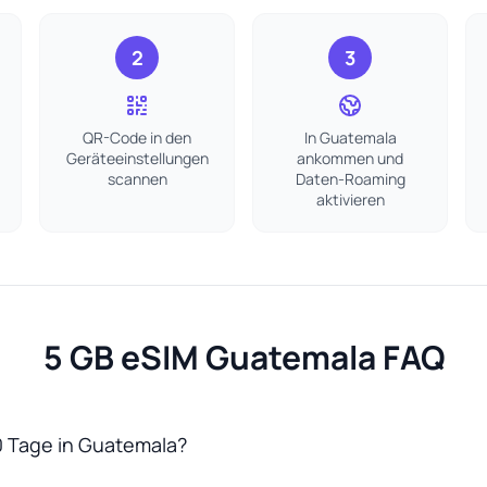
2
3
QR-Code in den
In Guatemala
Geräteeinstellungen
ankommen und
scannen
Daten-Roaming
aktivieren
5 GB eSIM Guatemala FAQ
0 Tage in Guatemala?