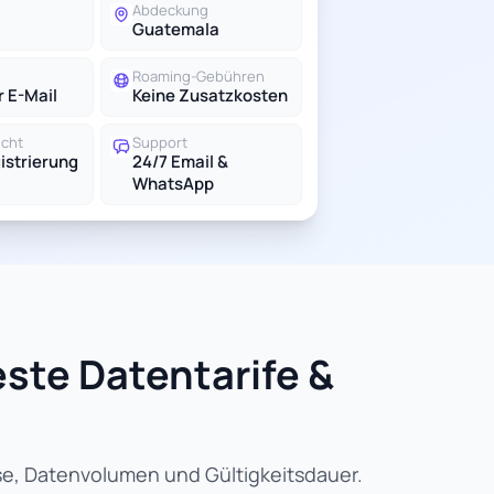
Abdeckung
Guatemala
Roaming-Gebühren
r E-Mail
Keine Zusatzkosten
icht
Support
istrierung
24/7 Email &
WhatsApp
este Datentarife &
ise, Datenvolumen und Gültigkeitsdauer.