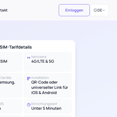
Sprache ausw
takt
Einloggen
DE
IM-Tarifdetails
Netzwerk
eSIM
4G/LTE & 5G
 Geräte
Installation
Samsung,
QR-Code oder
universeller Link für
iOS & Android
SMS
Einrichtungszeit
n
Unter 5 Minuten