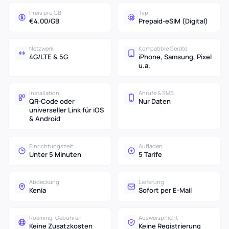
Preis pro GB
Typ
€4.00/GB
Prepaid-eSIM (Digital)
Netzwerk
Kompatible Geräte
4G/LTE & 5G
iPhone, Samsung, Pixel
u.a.
Installation
Anrufe & SMS
QR-Code oder
Nur Daten
universeller Link für iOS
& Android
Einrichtungszeit
Aufladen
Unter 5 Minuten
5 Tarife
Abdeckung
Lieferung
Kenia
Sofort per E-Mail
Roaming-Gebühren
Ausweispflicht
Keine Zusatzkosten
Keine Registrierung