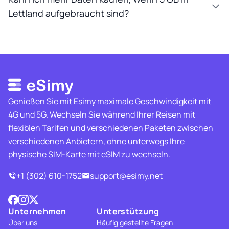
Lettland aufgebraucht sind?
Genießen Sie mit Esimy maximale Geschwindigkeit mit
4G und 5G. Wechseln Sie während Ihrer Reisen mit
flexiblen Tarifen und verschiedenen Paketen zwischen
verschiedenen Anbietern, ohne unterwegs Ihre
physische SIM-Karte mit eSIM zu wechseln.
+1 (302) 610-1752
support@esimy.net
Unternehmen
Unterstützung
Über uns
Häufig gestellte Fragen