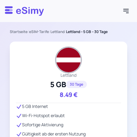
Esimy
Startseite
/
eSIM-Tarife
/
Lettland
/
Lettland – 5 GB – 30 Tage
Lettland
5 GB
30 Tage
8.49
€
5 GB Internet
Wi-Fi-Hotspot erlaubt
Sofortige Aktivierung
Gültigkeit ab der ersten Nutzung