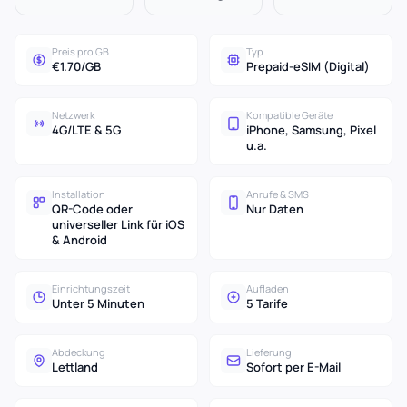
Preis pro GB
Typ
€1.70/GB
Prepaid-eSIM (Digital)
Netzwerk
Kompatible Geräte
4G/LTE & 5G
iPhone, Samsung, Pixel
u.a.
Installation
Anrufe & SMS
QR-Code oder
Nur Daten
universeller Link für iOS
& Android
Einrichtungszeit
Aufladen
Unter 5 Minuten
5 Tarife
Abdeckung
Lieferung
Lettland
Sofort per E-Mail