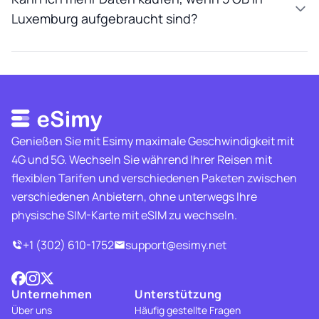
Luxemburg aufgebraucht sind?
Genießen Sie mit Esimy maximale Geschwindigkeit mit
4G und 5G. Wechseln Sie während Ihrer Reisen mit
flexiblen Tarifen und verschiedenen Paketen zwischen
verschiedenen Anbietern, ohne unterwegs Ihre
physische SIM-Karte mit eSIM zu wechseln.
+1 (302) 610-1752
support@esimy.net
Unternehmen
Unterstützung
Über uns
Häufig gestellte Fragen