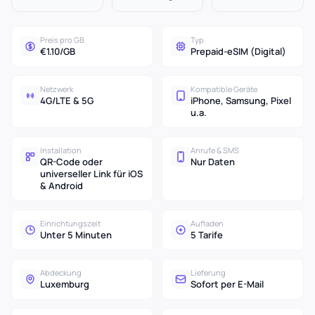
Preis pro GB
Typ
€1.10/GB
Prepaid-eSIM (Digital)
Netzwerk
Kompatible Geräte
4G/LTE & 5G
iPhone, Samsung, Pixel
u.a.
Installation
Anrufe & SMS
QR-Code oder
Nur Daten
universeller Link für iOS
& Android
Einrichtungszeit
Aufladen
Unter 5 Minuten
5 Tarife
Abdeckung
Lieferung
Luxemburg
Sofort per E-Mail