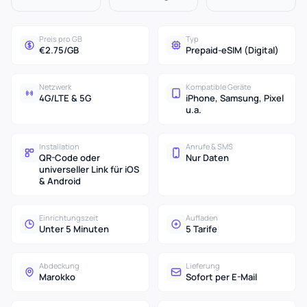
Preis pro GB
Typ
€2.75/GB
Prepaid-eSIM (Digital)
Netzwerk
Kompatible Geräte
4G/LTE & 5G
iPhone, Samsung, Pixel
u.a.
Installation
Anrufe & SMS
QR-Code oder
Nur Daten
universeller Link für iOS
& Android
Einrichtungszeit
Aufladen
Unter 5 Minuten
5 Tarife
Abdeckung
Lieferung
Marokko
Sofort per E-Mail