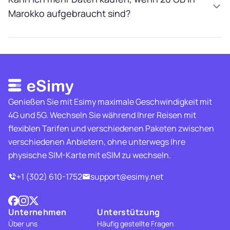
Marokko aufgebraucht sind?
Genießen Sie mit Esimy maximale Geschwindigkeit mit
4G und 5G. Wechseln Sie während Ihrer Reisen mit
flexiblen Tarifen und verschiedenen Paketen zwischen
verschiedenen Anbietern, ohne unterwegs Ihre
physische SIM-Karte mit eSIM zu wechseln.
+1 (302) 610-1752
support@esimy.net
Unternehmen
Unterstützung
Über uns
Häufig gestellte Fragen