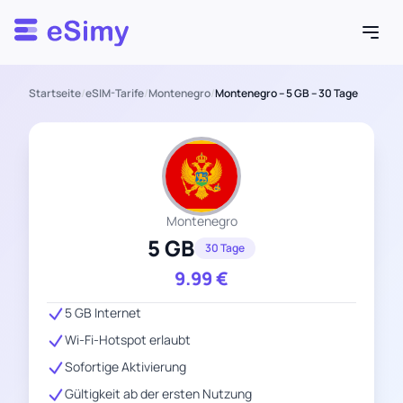
Esimy
Startseite
/
eSIM-Tarife
/
Montenegro
/
Montenegro – 5 GB – 30 Tage
Montenegro
5 GB
30 Tage
9.99
€
5 GB Internet
Wi-Fi-Hotspot erlaubt
Sofortige Aktivierung
Gültigkeit ab der ersten Nutzung