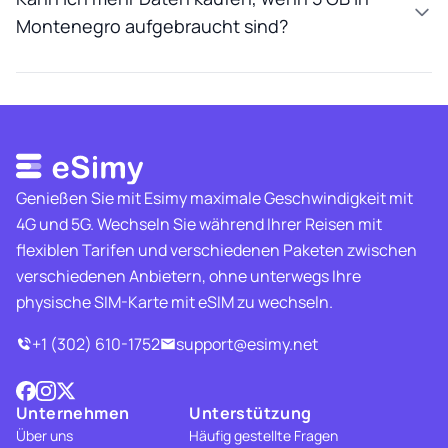
Montenegro aufgebraucht sind?
Genießen Sie mit Esimy maximale Geschwindigkeit mit
4G und 5G. Wechseln Sie während Ihrer Reisen mit
flexiblen Tarifen und verschiedenen Paketen zwischen
verschiedenen Anbietern, ohne unterwegs Ihre
physische SIM-Karte mit eSIM zu wechseln.
+1 (302) 610-1752
support@esimy.net
Unternehmen
Unterstützung
Über uns
Häufig gestellte Fragen