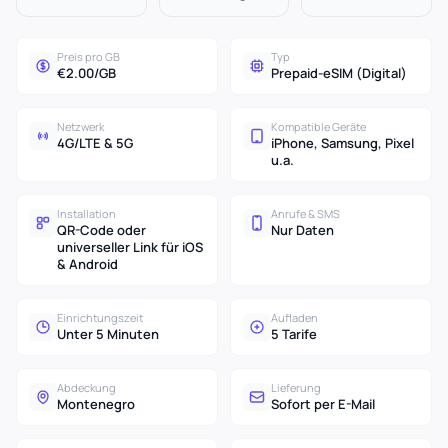
Preis pro GB
Typ
€2.00/GB
Prepaid-eSIM (Digital)
Netzwerk
Kompatible Geräte
4G/LTE & 5G
iPhone, Samsung, Pixel
u.a.
Installation
Anrufe & SMS
QR-Code oder
Nur Daten
universeller Link für iOS
& Android
Einrichtungszeit
Aufladen
Unter 5 Minuten
5 Tarife
Abdeckung
Lieferung
Montenegro
Sofort per E-Mail