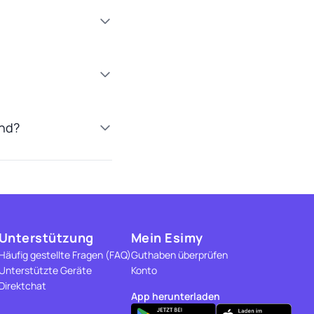
ind?
Unterstützung
Mein Esimy
Häufig gestellte Fragen (FAQ)
Guthaben überprüfen
Unterstützte Geräte
Konto
Direktchat
App herunterladen