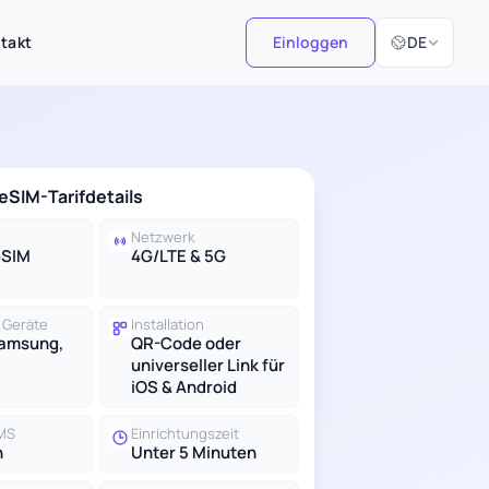
Sprache ausw
takt
Einloggen
DE
eSIM-Tarifdetails
Netzwerk
eSIM
4G/LTE & 5G
 Geräte
Installation
Samsung,
QR-Code oder
universeller Link für
iOS & Android
SMS
Einrichtungszeit
n
Unter 5 Minuten