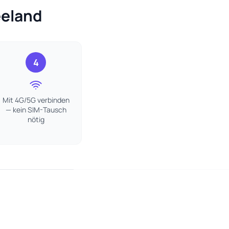
eeland
4
Mit 4G/5G verbinden
— kein SIM-Tausch
nötig