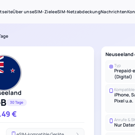
tseite
Über uns
eSIM-Ziele
eSIM-Netzabdeckung
Nachrichten
Kon
Tage
Neuseeland 
Typ
Prepaid-
(Digital)
Kompatible
seeland
iPhone, 
GB
Pixel u.a.
30 Tage
.49
€
Anrufe & 
Nur Date
eSIM-kompatible Geräte