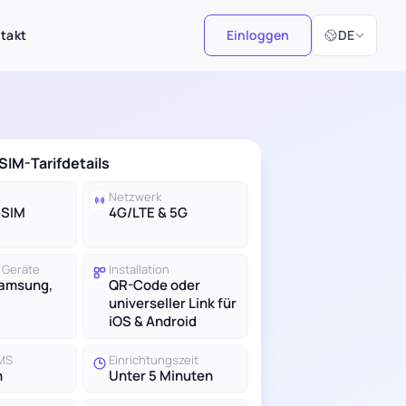
Sprache ausw
takt
Einloggen
DE
IM-Tarifdetails
Netzwerk
eSIM
4G/LTE & 5G
 Geräte
Installation
Samsung,
QR-Code oder
universeller Link für
iOS & Android
SMS
Einrichtungszeit
n
Unter 5 Minuten