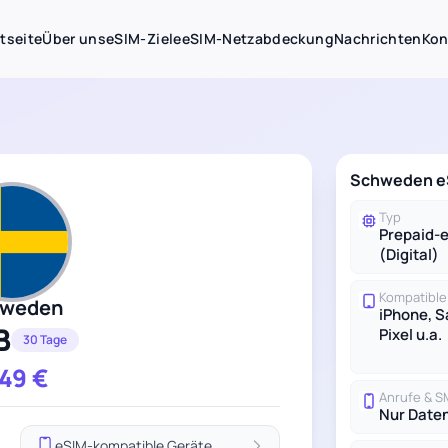
tseite
Über uns
eSIM-Ziele
eSIM-Netzabdeckung
Nachrichten
Kon
Schweden eS
Typ
Prepaid-
(Digital)
Kompatible
weden
iPhone, 
B
Pixel u.a.
30 Tage
.49
€
Anrufe & 
Nur Date
eSIM-kompatible Geräte