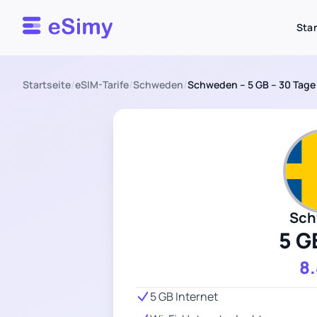
Esimy
Star
Startseite
/
eSIM-Tarife
/
Schweden
/
Schweden – 5 GB – 30 Tage
Sch
5 G
8
5 GB Internet