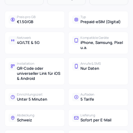
Preis pro GB
Typ
€1.50/GB
Prepaid-eSIM (Digital)
Netzwerk
Kompatible Geräte
4G/LTE & 5G
iPhone, Samsung, Pixel
u.a.
Installation
Anrufe & SMS
QR-Code oder
Nur Daten
universeller Link für iOS
& Android
Einrichtungszeit
Aufladen
Unter 5 Minuten
5 Tarife
Abdeckung
Lieferung
Schweiz
Sofort per E-Mail