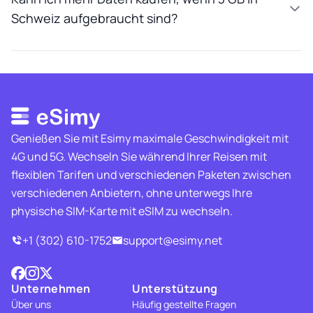
Schweiz aufgebraucht sind?
Genießen Sie mit Esimy maximale Geschwindigkeit mit
4G und 5G. Wechseln Sie während Ihrer Reisen mit
flexiblen Tarifen und verschiedenen Paketen zwischen
verschiedenen Anbietern, ohne unterwegs Ihre
physische SIM-Karte mit eSIM zu wechseln.
+1 (302) 610-1752
support@esimy.net
Unternehmen
Unterstützung
Über uns
Häufig gestellte Fragen