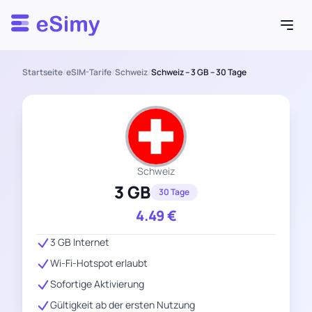
Esimy
Startseite
/
eSIM-Tarife
/
Schweiz
/
Schweiz – 3 GB – 30 Tage
Schweiz
3 GB
30 Tage
4.49
€
3 GB Internet
Wi-Fi-Hotspot erlaubt
Sofortige Aktivierung
Gültigkeit ab der ersten Nutzung