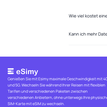
Wie viel kostet ei
Kann ich mehr Date
Genießen Sie mit Esimy maximale Geschwindigkeit mit 4
und 5G. Wechseln Sie während Ihrer Reisen mit flexiblen
Tarifen und verschiedenen Paketen zwischen
verschiedenen Anbietern, ohne unterwegs Ihre physisch
SIM-Karte mit eSIM zu wechseln.