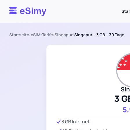
Esimy
Star
Startseite
/
eSIM-Tarife
/
Singapur
/
Singapur – 3 GB – 30 Tage
Si
3 G
5
3 GB Internet