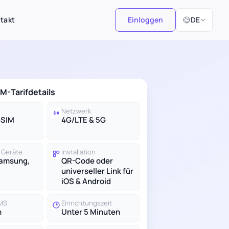
Sprache ausw
takt
Einloggen
DE
M-Tarifdetails
Netzwerk
eSIM
4G/LTE & 5G
 Geräte
Installation
Samsung,
QR-Code oder
universeller Link für
iOS & Android
SMS
Einrichtungszeit
n
Unter 5 Minuten