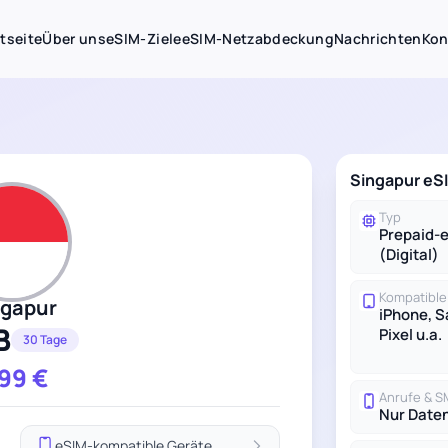
tseite
Über uns
eSIM-Ziele
eSIM-Netzabdeckung
Nachrichten
Kon
Singapur eSI
Typ
Prepaid-
(Digital)
Kompatible
ngapur
iPhone, 
B
Pixel u.a.
30 Tage
.99
€
Anrufe & 
Nur Date
eSIM-kompatible Geräte