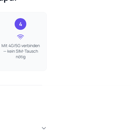
4
Mit 4G/5G verbinden
— kein SIM-Tausch
nötig