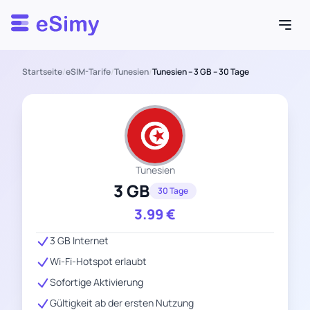
Esimy
Startseite
/
eSIM-Tarife
/
Tunesien
/
Tunesien – 3 GB – 30 Tage
Tunesien
3 GB
30 Tage
3.99
€
3 GB Internet
Wi-Fi-Hotspot erlaubt
Sofortige Aktivierung
Gültigkeit ab der ersten Nutzung