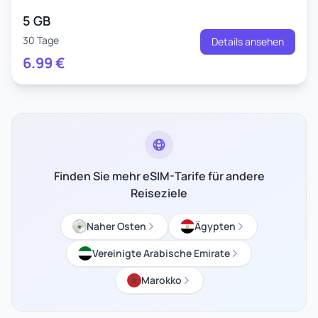
5 GB
30 Tage
Details ansehen
6.99
€
Finden Sie mehr eSIM-Tarife für andere
Reiseziele
Naher Osten
Ägypten
Vereinigte Arabische Emirate
Marokko