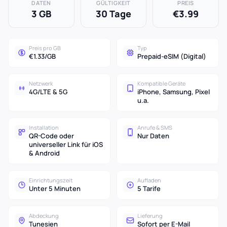
DATEN
GÜLTIGKEIT
PREIS
3 GB
30 Tage
€3.99
Preis pro GB
Typ
€1.33/GB
Prepaid-eSIM (Digital)
Netzwerk
Kompatible Geräte
4G/LTE & 5G
iPhone, Samsung, Pixel
u.a.
Installation
Anrufe & SMS
QR-Code oder
Nur Daten
universeller Link für iOS
& Android
Einrichtungszeit
Aufladen
Unter 5 Minuten
5 Tarife
Abdeckung
Lieferung
Tunesien
Sofort per E-Mail