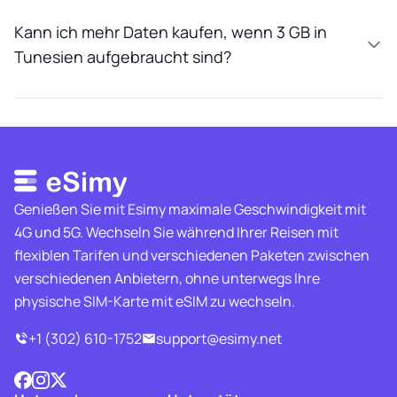
Kann ich mehr Daten kaufen, wenn 3 GB in
Tunesien aufgebraucht sind?
Genießen Sie mit Esimy maximale Geschwindigkeit mit
4G und 5G. Wechseln Sie während Ihrer Reisen mit
flexiblen Tarifen und verschiedenen Paketen zwischen
verschiedenen Anbietern, ohne unterwegs Ihre
physische SIM-Karte mit eSIM zu wechseln.
+1 (302) 610-1752
support@esimy.net