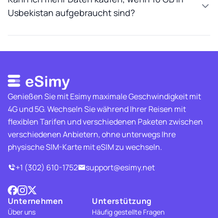
Usbekistan aufgebraucht sind?
Genießen Sie mit Esimy maximale Geschwindigkeit mit
4G und 5G. Wechseln Sie während Ihrer Reisen mit
flexiblen Tarifen und verschiedenen Paketen zwischen
verschiedenen Anbietern, ohne unterwegs Ihre
physische SIM-Karte mit eSIM zu wechseln.
+1 (302) 610-1752
support@esimy.net
Unternehmen
Unterstützung
Über uns
Häufig gestellte Fragen