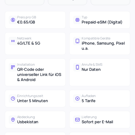
Preis pro GB
Typ
€0.65/GB
Prepaid-eSIM (Digital)
Netzwerk
Kompatible Geräte
4G/LTE & 5G
iPhone, Samsung, Pixel
u.a.
Installation
Anrufe & SMS
QR-Code oder
Nur Daten
universeller Link für iOS
& Android
Einrichtungszeit
Aufladen
Unter 5 Minuten
5 Tarife
Abdeckung
Lieferung
Usbekistan
Sofort per E-Mail