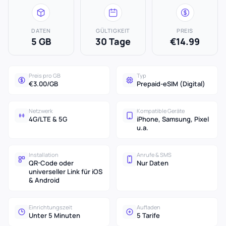
DATEN
GÜLTIGKEIT
PREIS
5 GB
30 Tage
€14.99
Preis pro GB
Typ
€3.00/GB
Prepaid-eSIM (Digital)
Netzwerk
Kompatible Geräte
4G/LTE & 5G
iPhone, Samsung, Pixel
u.a.
Installation
Anrufe & SMS
QR-Code oder
Nur Daten
universeller Link für iOS
& Android
Einrichtungszeit
Aufladen
Unter 5 Minuten
5 Tarife