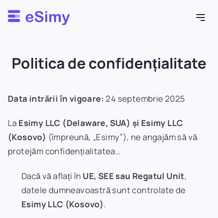
Esimy
Politica de confidențialitate
Data intrării în vigoare:
24 septembrie 2025
La
Esimy LLC (Delaware, SUA) și Esimy LLC
(Kosovo)
(împreună, „Esimy”), ne angajăm să vă
protejăm confidențialitatea…
Dacă vă aflați în
UE, SEE sau Regatul Unit
,
datele dumneavoastră sunt controlate de
Esimy LLC (Kosovo)
.