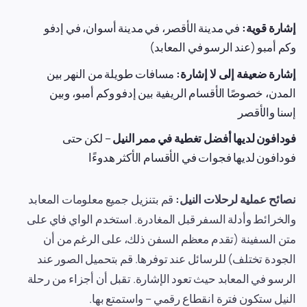
إشارة قوية:
في مدينة الأقصر، في مدينة أسوان، في إدفو
وكم أمبو (عند الرسو في المعابد)
إشارة ضعيفة إلى لا إشارة:
مسافات طويلة من النهر بين
المدن، خصوصًا الأقسام الريفية بين إدفو وكم أمبو، وبين
إسنا والأقصر
فودافون لديها أفضل تغطية في ممر النيل
– لكن حتى
فودافون لديها فجوات في الأقسام الأكثر هدوءًا
نصائح عملية لرحلات النيل:
قم بتنزيل جميع معلومات المعابد
والخرائط وأدلة السفر قبل المغادرة. استخدم الواي فاي على
متن السفينة (تقدم معظم السفن ذلك، على الرغم من أن
الجودة تختلف) للرسائل عند توفرها. قم بتحميل الصور عند
الرسو في المعابد حيث تعود الإشارة. تقبل أن أجزاء من رحلة
النيل ستكون فترة انقطاع رقمي – واستمتع بها.