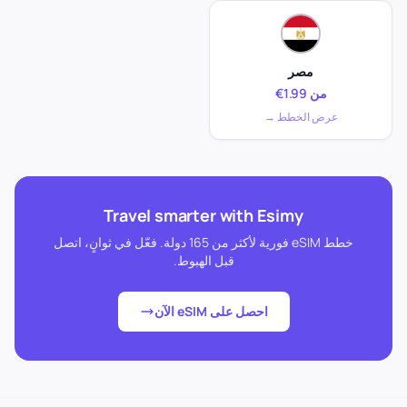
مصر
من 1.99€
عرض الخطط →
Travel smarter with Esimy
خطط eSIM فورية لأكثر من 165 دولة. فعّل في ثوانٍ، اتصل
قبل الهبوط.
احصل على eSIM الآن