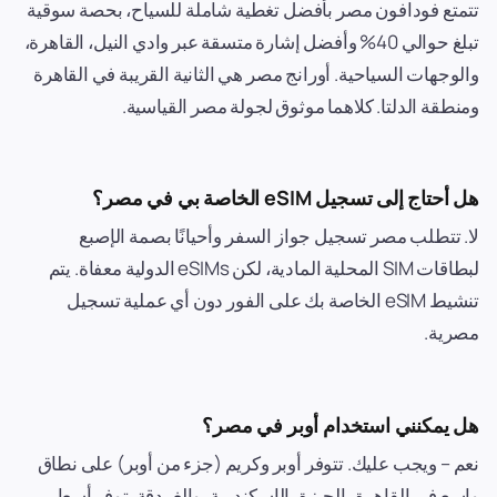
تتمتع فودافون مصر بأفضل تغطية شاملة للسياح، بحصة سوقية
تبلغ حوالي 40% وأفضل إشارة متسقة عبر وادي النيل، القاهرة،
والوجهات السياحية. أورانج مصر هي الثانية القريبة في القاهرة
ومنطقة الدلتا. كلاهما موثوق لجولة مصر القياسية.
هل أحتاج إلى تسجيل eSIM الخاصة بي في مصر؟
لا. تتطلب مصر تسجيل جواز السفر وأحيانًا بصمة الإصبع
لبطاقات SIM المحلية المادية، لكن eSIMs الدولية معفاة. يتم
تنشيط eSIM الخاصة بك على الفور دون أي عملية تسجيل
مصرية.
هل يمكنني استخدام أوبر في مصر؟
نعم – ويجب عليك. تتوفر أوبر وكريم (جزء من أوبر) على نطاق
واسع في القاهرة، الجيزة، الإسكندرية، والغردقة. توفر أسعار