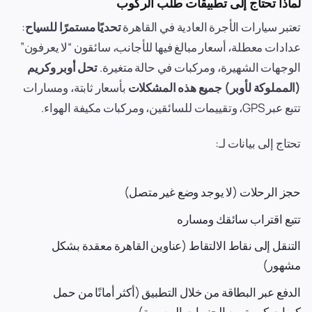
لماذا تحتاج إلى تطبيقات طلب الركوب
تعتبر سيارات الأجرة العادية في القاهرة
تحديًا مستمرًا للسياح
:
عدادات معطلة، أسعار مبالغ فيها للأجانب، سائقون “لا يعرفون”
الوجهات الشهيرة، ومركبات في حالة متغيرة.
تحل أوبر وكريم
(المملوكة لأوبر) جميع هذه المشكلات
بأسعار ثابتة، ومسارات
تتبع عبر GPS، وتقييمات للسائقين، ومركبات مكيفة الهواء.
تحتاج إلى بيانات لـ:
حجز الرحلات (لا يوجد وضع غير متصل)
تتبع اقتراب سائقك ومساره
التنقل إلى نقاط الالتقاط (عناوين القاهرة معقدة بشكل
مشهور)
الدفع عبر البطاقة من خلال التطبيق (أكثر أمانًا من حمل
كميات كبيرة من الجنيهات المصرية)