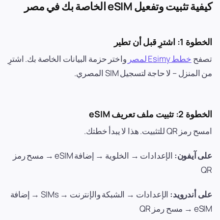
كيفية تثبيت وتفعيل eSIM الخاصة بك في مصر
الخطوة 1: اشترِ قبل أن تطير
تصفح
خطط Esimy لمصر
واختر حزمة البيانات الخاصة بك. اشترِ
من المنزل – لا حاجة لتسجيل SIM المصري.
الخطوة 2: تثبيت ملف تعريف eSIM
امسح رمز QR للتثبيت. هذا لا يبدأ خطتك.
على آيفون:
الإعدادات → الخلوية → إضافة eSIM → مسح رمز
QR
على أندرويد:
الإعدادات → الشبكة والإنترنت → SIMs → إضافة
eSIM → مسح رمز QR