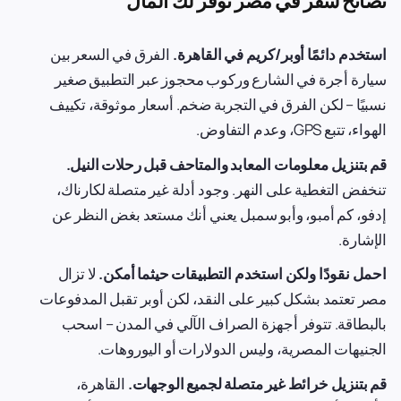
نصائح سفر في مصر توفر لك المال
استخدم دائمًا أوبر/كريم في القاهرة.
الفرق في السعر بين
سيارة أجرة في الشارع وركوب محجوز عبر التطبيق صغير
نسبيًا – لكن الفرق في التجربة ضخم. أسعار موثوقة، تكييف
الهواء، تتبع GPS، وعدم التفاوض.
قم بتنزيل معلومات المعابد والمتاحف قبل رحلات النيل.
تنخفض التغطية على النهر. وجود أدلة غير متصلة لكارناك،
إدفو، كم أمبو، وأبو سمبل يعني أنك مستعد بغض النظر عن
الإشارة.
احمل نقودًا ولكن استخدم التطبيقات حيثما أمكن.
لا تزال
مصر تعتمد بشكل كبير على النقد، لكن أوبر تقبل المدفوعات
بالبطاقة. تتوفر أجهزة الصراف الآلي في المدن – اسحب
الجنيهات المصرية، وليس الدولارات أو اليوروهات.
قم بتنزيل خرائط غير متصلة لجميع الوجهات.
القاهرة،