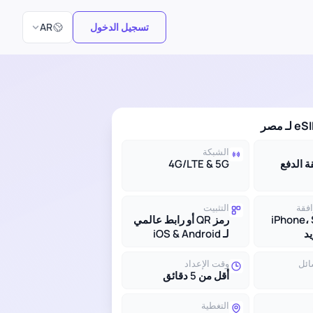
اختر اللغة
تسجيل الدخول
AR
الشبكة
بقة الدفع
4G/LTE & 5G
افقة
التثبيت
iPhone،
رمز QR أو رابط عالمي
لـ iOS & Android
ائل
وقت الإعداد
أقل من 5 دقائق
التغطية