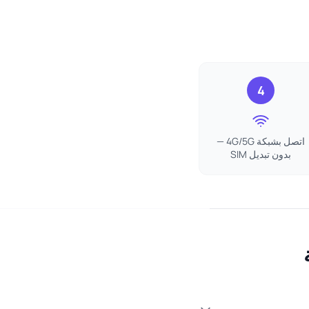
4
اتصل بشبكة 4G/5G —
بدون تبديل SIM