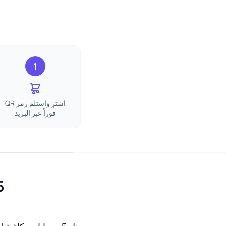
1
اشترِ واستلم رمز QR
فوراً عبر البريد
5 جيجابايت eSIM م