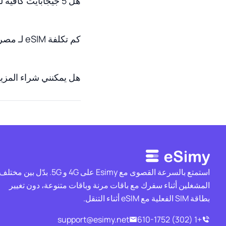
هل 5 جيجابايت كافية لـ 30 يومًا في مصر؟
كم تكلفة eSIM لـ مصر؟
هل يمكنني شراء المزيد من البيان
استمتع بالسرعة القصوى مع Esimy على 4G و 5G. بدّل بين مختل
المشغلين أثناء سفرك مع باقات مرنة وباقات متنوعة، دون تغيير
بطاقة SIM الفعلية مع eSIM أثناء التنقل.
support@esimy.net
+1 (302) 610-1752