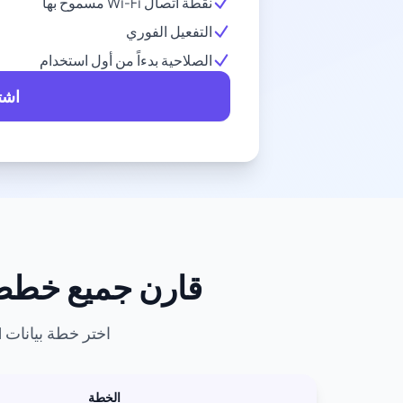
نقطة اتصال Wi-Fi مسموح بها
التفعيل الفوري
الصلاحية بدءاً من أول استخدام
اشتر
قارن جميع خطط eSIM لـ مصر - أفضل خطط البيانات وال
اختر خطة بيانات eSIM المثالية لمغامرتك في مصر. قارن الأسعار وحجم البيانات وفترات الصلاحية.
الخطة