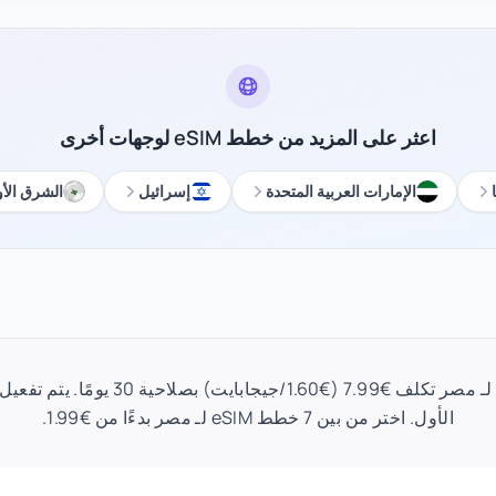
اعثر على المزيد من خطط eSIM لوجهات أخرى
الإمارات العربية المتحدة
إسرائيل
الشرق ال
خطة eSIM 5 جيجابايت لـ مصر تكلف €7.99 (€.60
الأول. اختر من بين 7 خطط eSIM لـ مصر بدءًا من €1.99.