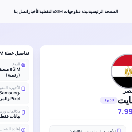
الصفحة الرئيسية
نبذة عنا
وجهات eSIM
التغطية
الأخبار
اتصل بنا
تفاصيل خطة eSIM لـ مصر
النوع
eSIM مس
(رقمية)
الأجهزة المتو
صر
 Samsung،
Pixel والمزيد
30 يومًا
7.9
مكالمات ورس
بيانات فقط
إعادة الشحن
الأجهزة المدعومة بـ eSIM