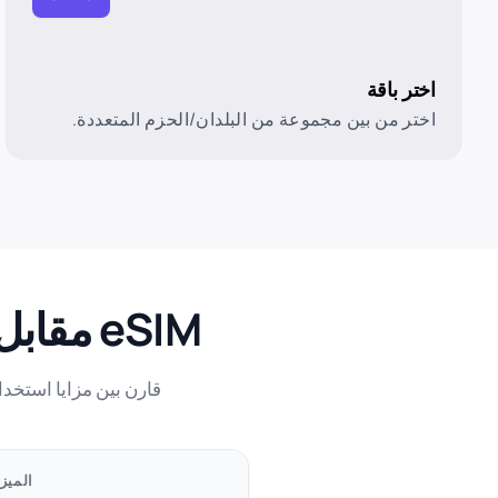
اختر باقة
اختر من بين مجموعة من البلدان/الحزم المتعددة.
eSIM مقابل بطاقة SIM فعلية في الجمهورية التشيكية
قارن بين مزايا استخدام خطة بيانات eSIM مقارنة ببطاقة SIM التقل
الميز