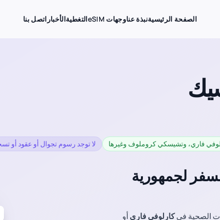
الصفحة الرئيسية
نبذة عنا
وجهات eSIM
التغطية
الأخبار
اتصل بنا
رلوفي فاري، وتشيسكي كروملوف وغيرها
لا توجد رسوم تجوال أو عقود أو تس
هزة للسفر لجمهورية
ات الصحية في
كارلوفي فاري
أو