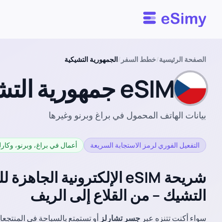
Esimy
الصفحة الرئيسية
/
خطط السفر
/
الجمهورية التشيكية
eSIM جمهورية التشيك
بيانات الهاتف المحمول في براغ وبرنو وغيرها
التفعيل الفوري لرمز الاستجابة السريعة
أعمال في براغ، وبرنو، وكا
شريحة eSIM الإلكترونية الجا
التشيك – من القلاع إلى الريف
سواء أكنت تتنزه عبر
جسر تشارلز
أو تستمتع بالسباحة في المنتجع