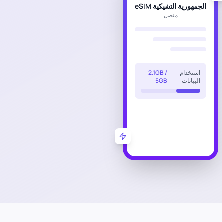
الجمهورية التشيكية eSIM
متصل
استخدام
2.1GB /
البيانات
5GB