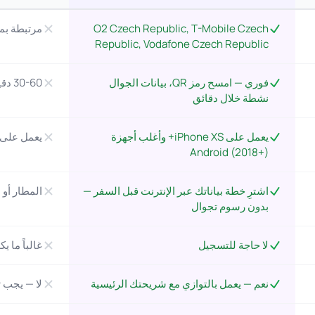
O2 Czech Republic, T-Mobile Czech
مرتبطة بم
Republic, Vodafone Czech Republic
فوري — امسح رمز QR، بيانات الجوال
30-60 دقيقة — الشراء شخصياً من متجر
نشطة خلال دقائق
يعمل على iPhone XS+ وأغلب أجهزة
يعمل على 
Android (2018+)
اشترِ خطة بياناتك عبر الإنترنت قبل السفر —
المطار أو 
بدون رسوم تجوال
لا حاجة للتسجيل
غالباً ما 
نعم — يعمل بالتوازي مع شريحتك الرئيسية
لا — يجب تب