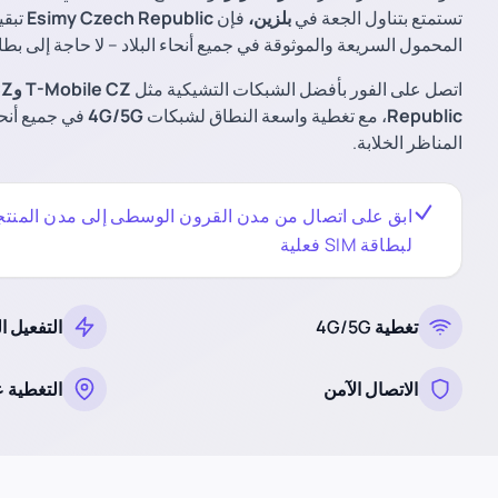
تستمتع بتناول الجعة في
بلزين،
فإن
Esimy Czech Republic
تبقي
المحمول السريعة والموثوقة في جميع أنحاء البلاد – لا حاجة إلى بطاقة SIM فعلية أو بطاقة ه
اتصل على الفور بأفضل الشبكات التشيكية مثل
T-Mobile CZ
وVodafone CZ
Republic
، مع تغطية واسعة النطاق لشبكات
4G/5G
في جميع أنحا
المناظر الخلابة.
ابق على اتصال من مدن القرون الوسطى إلى مدن المنتجع
لبطاقة SIM فعلية
تغطية 4G/5G
التفعيل ا
الاتصال الآمن
التغطية 