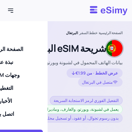
Esimy
الصفحة الرئيسية
/
خطط السفر
/
البرتغال
شريحة eSIM البرتغال
الصفحة الر
نبذة عن
بيانات الهاتف المحمول في لشبونة وبورتو والمناطق الساحلية
عرض الخطط · من 1.99€
وجهات eSIM
متصل في البرتغال
التغطي
الأخبار
التفعيل الفوري لرمز الاستجابة السريعة
يعمل في لشبونة، وبورتو، والغارف، وماديرا وغيرها
اتصل بن
بدون رسوم تجوال، أو عقود، أو تسجيل محلي