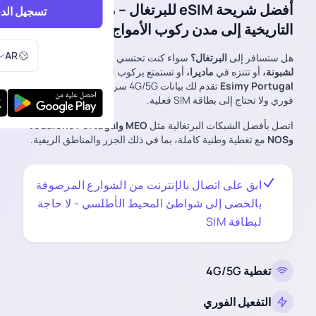
أفضل شريحة eSIM للبرتغال – من المدن
تسجيل الد
التاريخية إلى مدن ركوب الأمواج
اختر اللغ
AR
هل ستسافر إلى
البرتغال؟
سواء كنت تحتسي قهوة الإسبريسو في
لشبونة،
أو تتنزه في
ماديرا،
أو تستمتع بركوب الأمواج في
نازاري،
فإن
Esimy Portugal
تقدم لك بيانات 4G/5G سريعة وموثوقة مع تفعيل
فوري ولا تحتاج إلى بطاقة SIM فعلية.
اتصل بأفضل الشبكات البرتغالية مثل
MEO
وVodafone Portugal
وNOS
مع تغطية وطنية كاملة، بما في ذلك الجزر والمناطق الريفية.
ابق على اتصال بالإنترنت من الشوارع المرصوفة
بالحصى إلى شواطئ المحيط الأطلسي - لا حاجة
لبطاقة SIM
تغطية 4G/5G
التفعيل الفوري