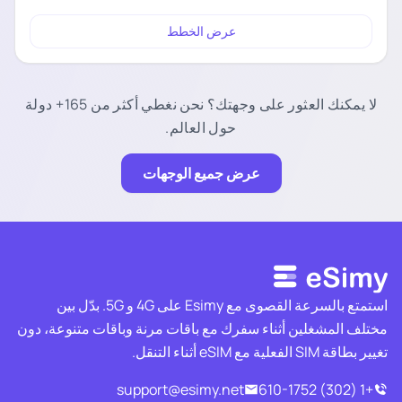
عرض الخطط
لا يمكنك العثور على وجهتك؟ نحن نغطي أكثر من 165+ دولة
حول العالم.
عرض جميع الوجهات
استمتع بالسرعة القصوى مع Esimy على 4G و 5G. بدّل بين
مختلف المشغلين أثناء سفرك مع باقات مرنة وباقات متنوعة، دون
تغيير بطاقة SIM الفعلية مع eSIM أثناء التنقل.
support@esimy.net
+1 (302) 610-1752