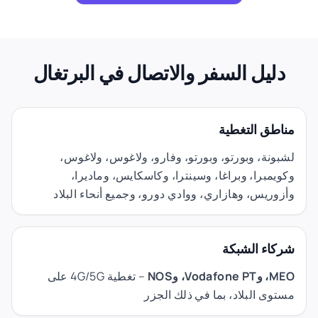
دليل السفر والاتصال في البرتغال
مناطق التغطية
لشبونة، وبورتو، وبورتو، وفارو، ولاغوس، ولاغوس،
وكويمبرا، وبراغا، وسينترا، وكاسكايس، وماديرا،
وأزوريس، وهازاري، ووادي دورو، وجميع أنحاء البلاد
شركاء الشبكة
MEO،
وVodafone PT،
وNOS
– تغطية 4G/5G على
مستوى البلاد، بما في ذلك الجزر