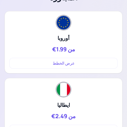
أوروبا
من
1.99€
عرض الخطط
ايطاليا
من
2.49€