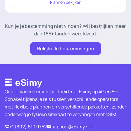
Plannen bekijken
Kun je je bestemming niet vinden? Wij bestrijken meer
dan 165+ landen wereldwijd.
Bekijk alle bestemmingen
Geniet van maximale snelheid met Esimy op 4G en 5G.
Schakel tijdens je reis tussen verschillende operators
met flexibele plannen en verschillende pakketten, zonder
onderweg je fysieke simkaart te vervangen met eSIM.
+1 (302) 610-1752
support@esimy.net