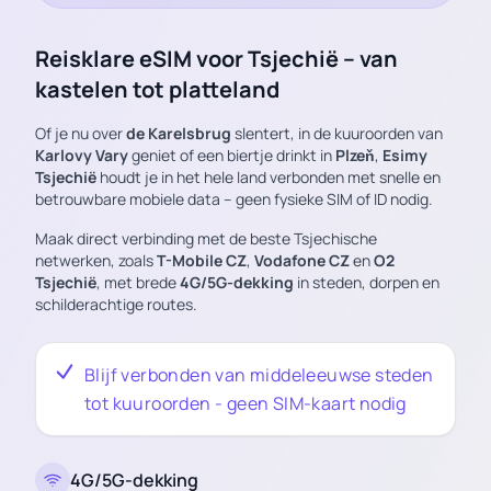
Reisklare eSIM voor Tsjechië – van
kastelen tot platteland
Of je nu over
de Karelsbrug
slentert, in de kuuroorden van
Karlovy Vary
geniet of een biertje drinkt in
Plzeň
,
Esimy
Tsjechië
houdt je in het hele land verbonden met snelle en
betrouwbare mobiele data – geen fysieke SIM of ID nodig.
Maak direct verbinding met de beste Tsjechische
netwerken, zoals
T-Mobile CZ
,
Vodafone CZ
en
O2
Tsjechië
, met brede
4G/5G-dekking
in steden, dorpen en
schilderachtige routes.
Blijf verbonden van middeleeuwse steden
tot kuuroorden - geen SIM-kaart nodig
4G/5G-dekking