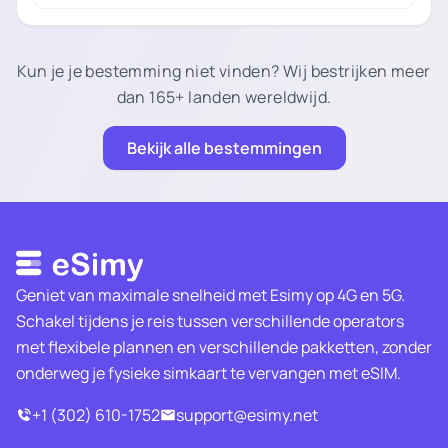
Kun je je bestemming niet vinden? Wij bestrijken meer
dan 165+ landen wereldwijd.
Bekijk alle bestemmingen
Geniet van maximale snelheid met Esimy op 4G en 5G.
Schakel tijdens je reis tussen verschillende operators
met flexibele plannen en verschillende pakketten, zonder
onderweg je fysieke simkaart te vervangen met eSIM.
+1 (302) 610-1752
support@esimy.net