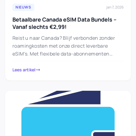
NIEUWS
jan 7, 2026
Betaalbare Canada eSIM Data Bundels –
Vanaf slechts €2,99!
Reist u naar Canada? Blijf verbonden zonder
roamingkosten met onze direct leverbare
eSIM’s. Met flexibele data-abonnementen
vanaf slechts €2,99 kun je in heel Canada
genieten…
Lees artikel