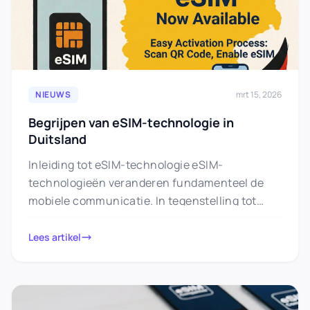
NIEUWS
mrt 15, 2026
Begrijpen van eSIM-technologie in
Duitsland
Inleiding tot eSIM-technologie eSIM-
technologieën veranderen fundamenteel de
mobiele communicatie. In tegenstelling tot
traditionele SIM-kaarten bevindt de eSIM
“embedded SIM” zich direct in het
Lees artikel
eindapparaat. Dit…