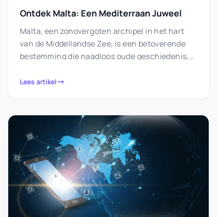
Ontdek Malta: Een Mediterraan Juweel
Malta, een zonovergoten archipel in het hart
van de Middellandse Zee, is een betoverende
bestemming die naadloos oude geschiedenis,
verbluffende natuurlijke schoonheid en
levendige cultuur…
Lees artikel