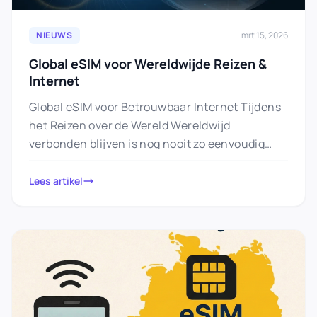
NIEUWS
mrt 15, 2026
Global eSIM voor Wereldwijde Reizen &
Internet
Global eSIM voor Betrouwbaar Internet Tijdens
het Reizen over de Wereld Wereldwijd
verbonden blijven is nog nooit zo eenvoudig
geweest met eSIM-technologie. Met een
enkele…
Lees artikel