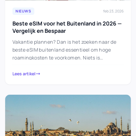
NIEUWS
feb 23, 2026
Beste eSIM voor het Buitenland in 2026 —
Vergelijk en Bespaar
Vakantie plannen? Dan is het zoeken naar de
beste eSIM buitenland essentieel om hoge
roamingkosten te voorkomen. Niets is
frustrerender dan thuiskomst en dan
ontdekken…
Lees artikel