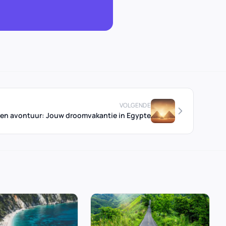
VOLGENDE
 en avontuur: Jouw droomvakantie in Egypte