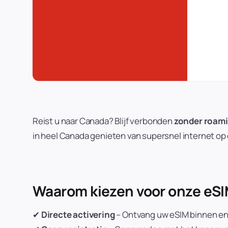
Reist u naar Canada? Blijf verbonden
zonder roam
in heel Canada genieten van supersnel internet o
Waarom kiezen voor onze eSI
✔
Directe activering
– Ontvang uw eSIM binnen enk