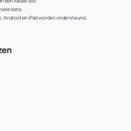
 een lokale SIM.
iele data.
e, Android en iPad worden ondersteund.
zen
: