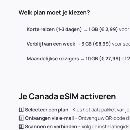
Welk plan moet je kiezen?
Korte reizen (1-3 dagen)
→
1 GB (€ 2,99)
voor 
Verblijf van een week
→
3 GB (€8,99)
voor soc
Maandelijkse reizigers
→
10 GB (€ 27,99)
of
2
Je Canada eSIM activeren
1️⃣
Selecteer een plan
– Kies het datapakket van je
2️⃣
Ontvangen via e-mail
– Ontvang uw QR-code dir
3️⃣
Scannen en verbinden
– Volg de installatiegids