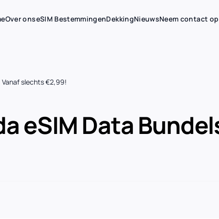
me
Over ons
eSIM Bestemmingen
Dekking
Nieuws
Neem contact op
 Vanaf slechts €2,99!
a eSIM Data Bundels