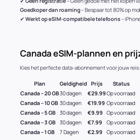
✔
Geen registratie
– Geen gedoe met het kopen van
Goedkoper dan roaming
– Bespaar tot 80% op mob
✔
Werkt op eSIM-compatibele telefoons
– iPhon
Canada eSIM-plannen en prij
Kies het perfecte data-abonnement voor jouw reis
Plan
Geldigheid
Prijs
Status
Canada – 20 GB
30 dagen
€29.99
Op voorraad
Canada – 10 GB
30 dagen
€19.99
Op voorraad
Canada – 5 GB
30 dagen
€9.99
Op voorraad
Canada – 3 GB
30 dagen
€7.99
Op voorraad
Canada – 1 GB
7 Dagen
€2.99
Op voorraad