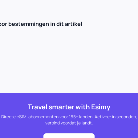
r bestemmingen in dit artikel
Travel smarter with Esimy
Directe eSIM-abonnementen voor 165+ landen. Activeer in seconden,
verbind voordat je landt.