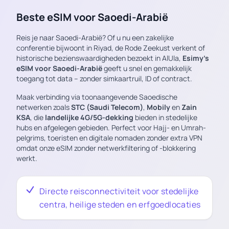
Beste eSIM voor Saoedi-Arabië
Reis je naar Saoedi-Arabië? Of u nu een zakelijke
conferentie bijwoont in Riyad, de Rode Zeekust verkent of
historische bezienswaardigheden bezoekt in AlUla,
Esimy’s
eSIM voor Saoedi-Arabië
geeft u snel en gemakkelijk
toegang tot data – zonder simkaartruil, ID of contract.
Maak verbinding via toonaangevende Saoedische
netwerken zoals
STC (Saudi Telecom)
,
Mobily
en
Zain
KSA
, die
landelijke 4G/5G-dekking
bieden in stedelijke
hubs en afgelegen gebieden. Perfect voor Hajj- en Umrah-
pelgrims, toeristen en digitale nomaden zonder extra VPN
omdat onze eSIM zonder netwerkfiltering of -blokkering
werkt.
Directe reisconnectiviteit voor stedelijke
centra, heilige steden en erfgoedlocaties