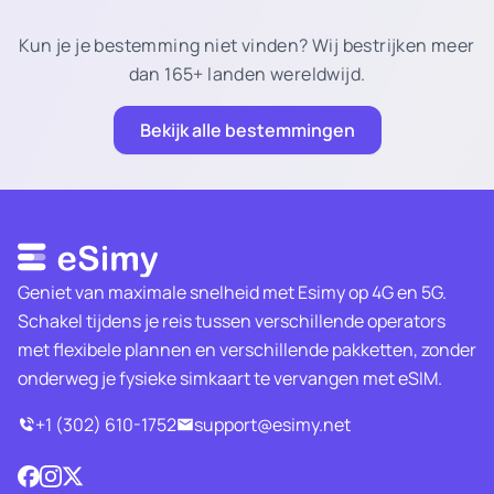
Kun je je bestemming niet vinden? Wij bestrijken meer
dan 165+ landen wereldwijd.
Bekijk alle bestemmingen
Geniet van maximale snelheid met Esimy op 4G en 5G.
Schakel tijdens je reis tussen verschillende operators
met flexibele plannen en verschillende pakketten, zonder
onderweg je fysieke simkaart te vervangen met eSIM.
+1 (302) 610-1752
support@esimy.net