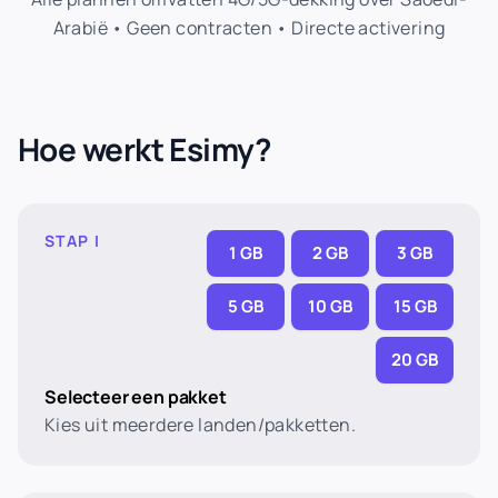
Arabië • Geen contracten • Directe activering
Hoe werkt Esimy?
STAP I
1 GB
2 GB
3 GB
5 GB
10 GB
15 GB
20 GB
Selecteer een pakket
Kies uit meerdere landen/pakketten.