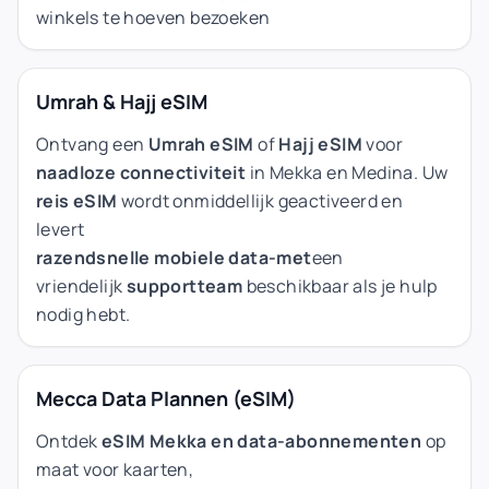
winkels te hoeven bezoeken
Umrah & Hajj eSIM
Ontvang een
Umrah eSIM
of
Hajj eSIM
voor
naadloze connectiviteit
in Mekka en Medina. Uw
reis eSIM
wordt onmiddellijk geactiveerd en
levert
razendsnelle
mobiele data-met
een
vriendelijk
supportteam
beschikbaar als je hulp
nodig hebt.
Mecca Data Plannen (eSIM)
Ontdek
eSIM Mekka en data-abonnementen
op
maat voor kaarten,