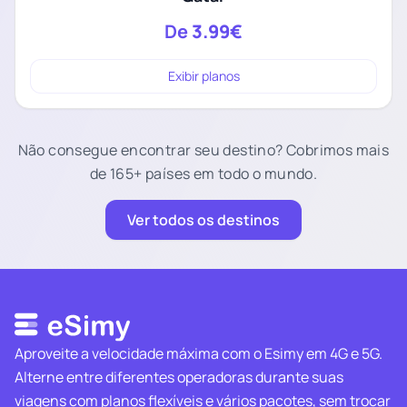
De
3.99€
Exibir planos
Não consegue encontrar seu destino? Cobrimos mais
de 165+ países em todo o mundo.
Ver todos os destinos
Aproveite a velocidade máxima com o Esimy em 4G e 5G.
Alterne entre diferentes operadoras durante suas
viagens com planos flexíveis e vários pacotes, sem trocar