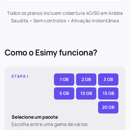
Todos os planos incluem cobertura 4G/5G em Arábia
Saudita • Sem contratos • Ativação instantânea
Como o Esimy funciona?
ETAPA I
1 GB
2 GB
3 GB
5 GB
10 GB
15 GB
20 GB
Selecione um pacote
Escolha entre uma gama de vários