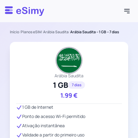
Esimy
Início
/
Planos eSIM
/
Arábia Saudita
/
Arábia Saudita – 1 GB – 7 dias
Arábia Saudita
1 GB
7 dias
1.99
€
1 GB de Internet
Ponto de acesso Wi-Fi permitido
Ativação instantânea
Validade a partir do primeiro uso