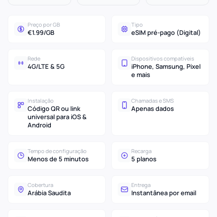
Preço por GB
Tipo
€1.99/GB
eSIM pré-pago (Digital)
Rede
Dispositivos compatíveis
4G/LTE & 5G
iPhone, Samsung, Pixel
e mais
Instalação
Chamadas e SMS
Código QR ou link
Apenas dados
universal para iOS &
Android
Tempo de configuração
Recarga
Menos de 5 minutos
5 planos
Cobertura
Entrega
Arábia Saudita
Instantânea por email