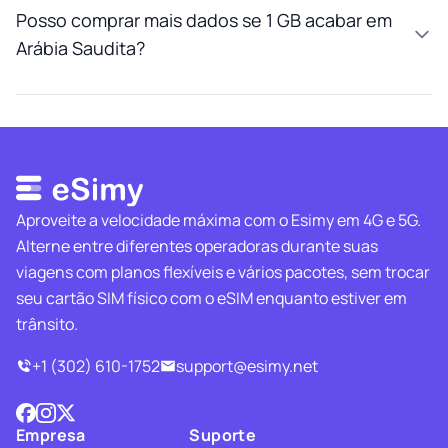
Posso comprar mais dados se 1 GB acabar em
Arábia Saudita?
Aproveite a velocidade máxima com o Esimy em 4G e 5G.
Alterne entre diferentes operadoras durante suas
viagens com planos flexíveis e vários pacotes, sem trocar
seu cartão SIM físico com o eSIM enquanto estiver em
trânsito.
+1 (302) 610-1752
support@esimy.net
Empresa
Suporte