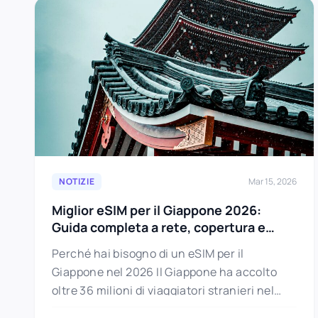
NOTIZIE
Mar 15, 2026
Miglior eSIM per il Giappone 2026:
Guida completa a rete, copertura e
configurazione
Perché hai bisogno di un eSIM per il
Giappone nel 2026 Il Giappone ha accolto
oltre 36 milioni di viaggiatori stranieri nel
2025 — un…