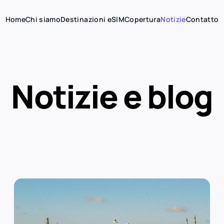
Home
Chi siamo
Destinazioni eSIM
Copertura
Notizie
Contatto
Notizie e blog