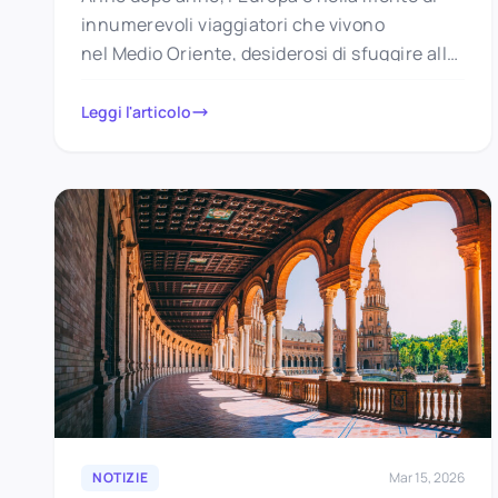
innumerevoli viaggiatori che vivono
nel Medio Oriente, desiderosi di sfuggire alle
temperature roventi dell’estate. Un paese,
tuttavia, rimane…
Leggi l'articolo
NOTIZIE
Mar 15, 2026