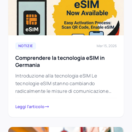
NOTIZIE
Mar 15, 2026
Comprendere la tecnologia eSIM in
Germania
Introduzione alla tecnologia eSIM Le
tecnologie eSIM stanno cambiando
radicalmente le misure di comunicazione
mobile. A differenza delle tradizionali schede
SIM, l’eSIM “SIM incorporata” è…
Leggi l'articolo