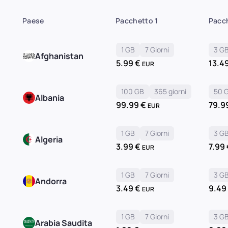
Paese
Pacchetto 1
Pacc
1 GB
7 Giorni
3 G
Afghanistan
5.99
€
13.4
EUR
100 GB
365 giorni
50 
Albania
99.99
€
79.9
EUR
1 GB
7 Giorni
3 G
Algeria
3.99
€
7.99
EUR
1 GB
7 Giorni
3 G
Andorra
3.49
€
9.4
EUR
1 GB
7 Giorni
3 G
Arabia Saudita