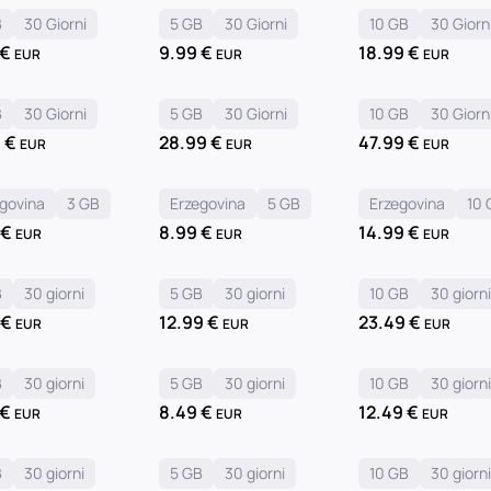
B
30 Giorni
5 GB
30 Giorni
10 GB
30 Giorn
€
9.99
€
18.99
€
EUR
EUR
EUR
B
30 Giorni
5 GB
30 Giorni
10 GB
30 Giorn
9
€
28.99
€
47.99
€
EUR
EUR
EUR
govina
3 GB
Erzegovina
5 GB
Erzegovina
10 
9
€
8.99
€
14.99
€
EUR
EUR
EUR
B
30 giorni
5 GB
30 giorni
10 GB
30 giorn
9
€
12.99
€
23.49
€
EUR
EUR
EUR
B
30 giorni
5 GB
30 giorni
10 GB
30 giorn
€
8.49
€
12.49
€
EUR
EUR
EUR
B
30 giorni
5 GB
30 giorni
10 GB
30 giorn