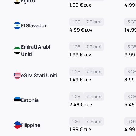
Egitto
1.99
€
4.9
EUR
1 GB
7 Giorni
3 G
El Slavador
4.99
€
14.9
EUR
Emirati Arabi
1 GB
7 Giorni
3 G
Uniti
1.99
€
9.9
EUR
1 GB
7 Giorni
3 G
eSIM Stati Uniti
1.49
€
3.99
EUR
1 GB
7 Giorni
3 G
Estonia
2.49
€
5.49
EUR
1 GB
7 Giorni
3 G
Filippine
1.99
€
4.9
EUR