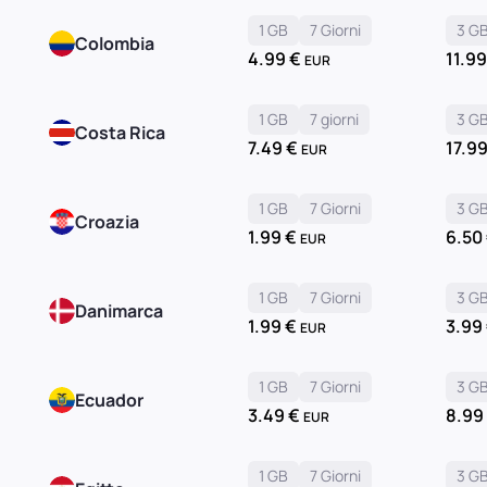
1 GB
7 Giorni
3 G
Colombia
4.99
€
11.9
EUR
1 GB
7 giorni
3 G
Costa Rica
7.49
€
17.9
EUR
1 GB
7 Giorni
3 G
Croazia
1.99
€
6.50
EUR
1 GB
7 Giorni
3 G
Danimarca
1.99
€
3.99
EUR
1 GB
7 Giorni
3 G
Ecuador
3.49
€
8.9
EUR
1 GB
7 Giorni
3 G