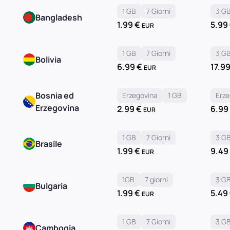
1 GB
7 Giorni
3 G
Bangladesh
1.99
€
5.99
EUR
1 GB
7 Giorni
3 G
Bolivia
6.99
€
17.9
EUR
Bosnia ed
Erzegovina
1 GB
Erze
Erzegovina
2.99
€
6.9
EUR
1 GB
7 Giorni
3 G
Brasile
1.99
€
9.4
EUR
1GB
7 giorni
3 G
Bulgaria
1.99
€
5.49
EUR
1 GB
7 Giorni
3 G
Cambogia