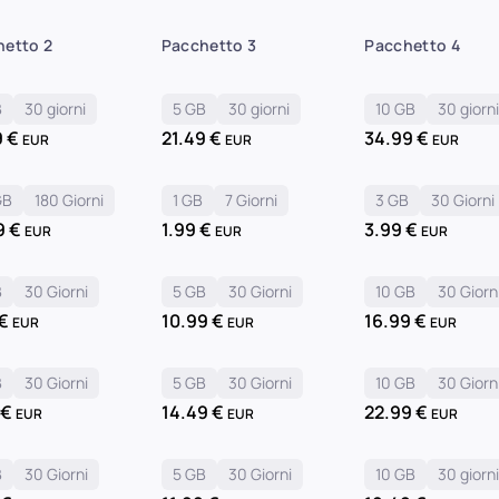
hetto 2
Pacchetto 3
Pacchetto 4
B
30 giorni
5 GB
30 giorni
10 GB
30 giorn
9
€
21.49
€
34.99
€
EUR
EUR
EUR
GB
180 Giorni
1 GB
7 Giorni
3 GB
30 Giorni
9
€
1.99
€
3.99
€
EUR
EUR
EUR
B
30 Giorni
5 GB
30 Giorni
10 GB
30 Giorn
€
10.99
€
16.99
€
EUR
EUR
EUR
B
30 Giorni
5 GB
30 Giorni
10 GB
30 Giorn
9
€
14.49
€
22.99
€
EUR
EUR
EUR
B
30 Giorni
5 GB
30 Giorni
10 GB
30 giorn