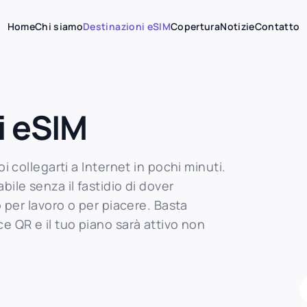
Home
Chi siamo
Destinazioni eSIM
Copertura
Notizie
Contatto
i eSIM
i collegarti a Internet in pochi minuti.
ile senza il fastidio di dover
o per lavoro o per piacere. Basta
e QR e il tuo piano sarà attivo non