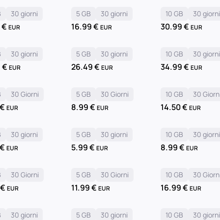
B
30 giorni
5 GB
30 giorni
10 GB
30 giorn
9
€
16.99
€
30.99
€
EUR
EUR
EUR
B
30 giorni
5 GB
30 giorni
10 GB
30 giorn
9
€
26.49
€
34.99
€
EUR
EUR
EUR
B
30 Giorni
5 GB
30 Giorni
10 GB
30 Giorn
€
8.99
€
14.50
€
EUR
EUR
EUR
B
30 giorni
5 GB
30 giorni
10 GB
30 giorn
€
5.99
€
8.99
€
EUR
EUR
EUR
B
30 Giorni
5 GB
30 Giorni
10 GB
30 Giorn
9
€
11.99
€
16.99
€
EUR
EUR
EUR
B
30 giorni
5 GB
30 giorni
10 GB
30 giorn