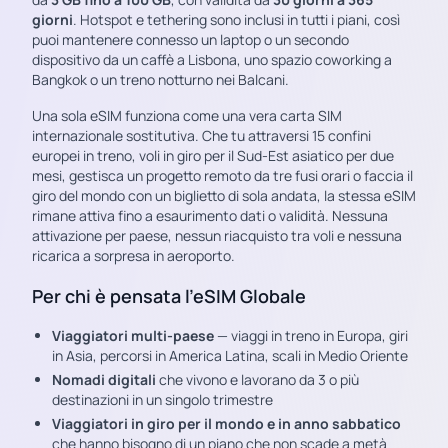
giorni
. Hotspot e tethering sono inclusi in tutti i piani, così
puoi mantenere connesso un laptop o un secondo
dispositivo da un caffè a Lisbona, uno spazio coworking a
Bangkok o un treno notturno nei Balcani.
Una sola eSIM funziona come una vera carta SIM
internazionale sostitutiva. Che tu attraversi 15 confini
europei in treno, voli in giro per il Sud-Est asiatico per due
mesi, gestisca un progetto remoto da tre fusi orari o faccia il
giro del mondo con un biglietto di sola andata, la stessa eSIM
rimane attiva fino a esaurimento dati o validità. Nessuna
attivazione per paese, nessun riacquisto tra voli e nessuna
ricarica a sorpresa in aeroporto.
Per chi è pensata l’eSIM Globale
Viaggiatori multi-paese
— viaggi in treno in Europa, giri
in Asia, percorsi in America Latina, scali in Medio Oriente
Nomadi digitali
che vivono e lavorano da 3 o più
destinazioni in un singolo trimestre
Viaggiatori in giro per il mondo e in anno sabbatico
che hanno bisogno di un piano che non scade a metà