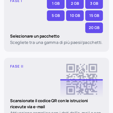
FASE I
1 GB
2 GB
3 GB
5 GB
10 GB
15 GB
20 GB
Selezionare un pacchetto
Scegliete tra una gamma di più paesi/pacchetti.
FASE II
Scansionate il codice QR con le istruzioni
ricevute via e-mail