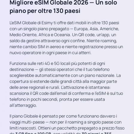
Migliore eSIM Globale 2026 — Un solo
piano per oltre 130 paesi
L’eSIM Globale di Esimy ti offre dati mobili in oltre 130 paesi
con un singolo piano prepagato — Europa, Asia, Americhe,
Medio Oriente, Africa e Oceania. Un QR code, un’app, un
saldo da gestire attraverso ogni confine. Niente roaming,
niente cambio SIM in aereo e niente registrazione presso un
nuovo operatore in ogni paese in cui atterri.
Funziona sulle reti 4G e 5G locali più potenti di ogni
destinazione — gli stessi operatori che il tuo telefono
sceglierebbe automaticamente con un piano nazionale. La
copertura si estende dalle grandi città alla maggior parte
delle aree regionali e rurali. L’attivazione è istantanea:
scansiona il QR code dall’email di conferma e l’eSIM è sul tuo
telefono in pochi secondi, pronta per essere usata
all’atterraggio.
Il piano Globale è pensato per come funzionano davvero i
viaggi multi-paese — non per il roaming a singolo paese con
limiti nascosti. Ottieni un pacchetto prepagato a prezzo fisso
da
3 GB fino a 100 GB
, con validità da
30 giorni a 365