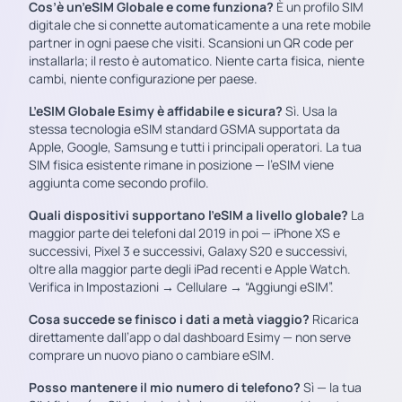
Cos’è un’eSIM Globale e come funziona?
È un profilo SIM
digitale che si connette automaticamente a una rete mobile
partner in ogni paese che visiti. Scansioni un QR code per
installarla; il resto è automatico. Niente carta fisica, niente
cambi, niente configurazione per paese.
L’eSIM Globale Esimy è affidabile e sicura?
Sì. Usa la
stessa tecnologia eSIM standard GSMA supportata da
Apple, Google, Samsung e tutti i principali operatori. La tua
SIM fisica esistente rimane in posizione — l’eSIM viene
aggiunta come secondo profilo.
Quali dispositivi supportano l’eSIM a livello globale?
La
maggior parte dei telefoni dal 2019 in poi — iPhone XS e
successivi, Pixel 3 e successivi, Galaxy S20 e successivi,
oltre alla maggior parte degli iPad recenti e Apple Watch.
Verifica in Impostazioni → Cellulare → “Aggiungi eSIM”.
Cosa succede se finisco i dati a metà viaggio?
Ricarica
direttamente dall’app o dal dashboard Esimy — non serve
comprare un nuovo piano o cambiare eSIM.
Posso mantenere il mio numero di telefono?
Sì — la tua