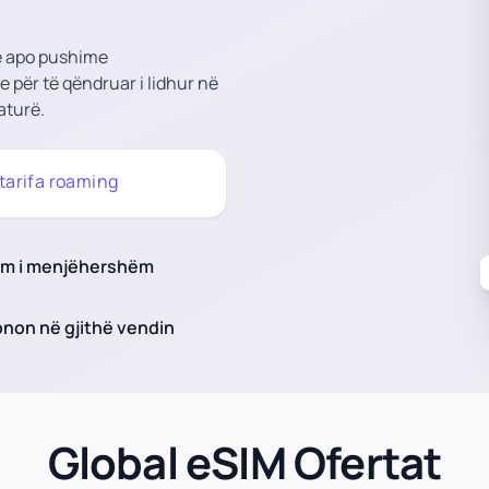
në apo pushime
e për të qëndruar i lidhur në
aturë.
tarifa roaming
zim i menjëhershëm
non në gjithë vendin
Global eSIM Ofertat