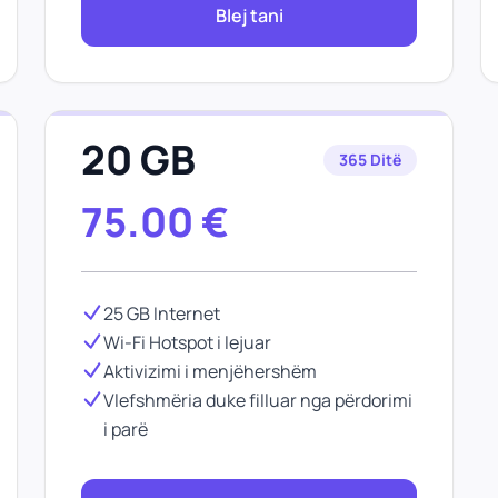
Blej tani
20 GB
365 Ditë
75.00
€
25 GB Internet
Wi-Fi Hotspot i lejuar
Aktivizimi i menjëhershëm
Vlefshmëria duke filluar nga përdorimi
i parë