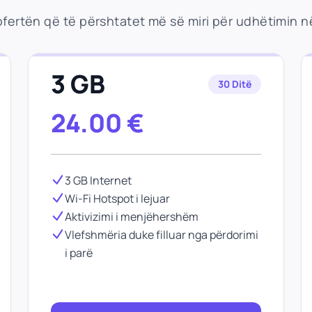
ofertën që të përshtatet më së miri për udhëtimin n
3 GB
30 Ditë
24.00
€
3 GB Internet
Wi-Fi Hotspot i lejuar
Aktivizimi i menjëhershëm
Vlefshmëria duke filluar nga përdorimi
i parë