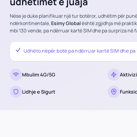
udhëtimet e juaja
Nëse je duke planifikuar një tur botëror, udhëtim për pu
ndërkontinentale,
Esimy Global
është zgjidhja më praktik
mbi 130 vende, pa ndërruar kartë SIM dhe pa surpriza në f
Udhëto nëpër botë pa ndërruar kartë SIM dhe pa 
Mbulim 4G/5G
Aktivi
Lidhje e Sigurt
Funksio