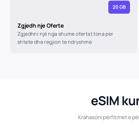
20 GB
Zgjedh nje Oferte
Zgjedhni një nga shume ofertat tona per
shtete dhe regjion te ndryshme
eSIM kun
Krahasoni përfitimet e pë