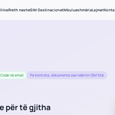
llina
Rreth nesh
eSIM Destinacionet
Mbulueshmëria
Lajmet
Konta
 Code në email
Pa kontrata, dokumenta ose ndërrim SIM fizik
 për të gjitha