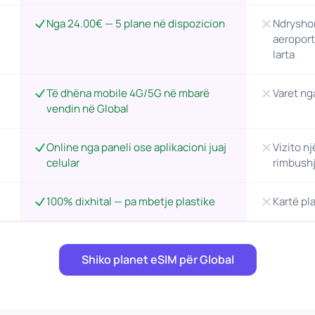
Nga 24.00€ — 5 plane në dispozicion
Ndryshon
aeroport
larta
Të dhëna mobile 4G/5G në mbarë
Varet ng
vendin në Global
Online nga paneli ose aplikacioni juaj
Vizito nj
celular
rimbushj
100% dixhital — pa mbetje plastike
Kartë pl
Shiko planet eSIM për Global