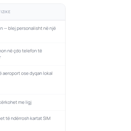
IZIKE
n — blej personalisht në një
on në çdo telefon të
r
 aeroport ose dyqan lokal
ërkohet me ligj
et të ndërrosh kartat SIM