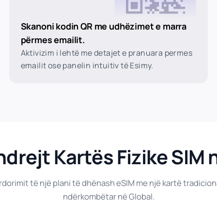
Skanoni kodin QR me udhëzimet e marra
përmes emailit.
Aktivizim i lehtë me detajet e pranuara permes
emailit ose panelin intuitiv të Esimy.
drejt Kartës Fizike SIM 
rdorimit të një plani të dhënash eSIM me një kartë tradicion
ndërkombëtar në Global.