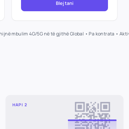
Blej tani
shijnë mbulim 4G/5G në të gjithë Global • Pa kontrata • Ak
HAPI 2