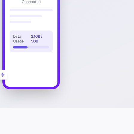
Connected
Data
2.1GB /
Usage
5GB