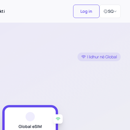
Zgjidh Gjuhën
kti
Log in
SQ
I lidhur në Global
Global eSIM