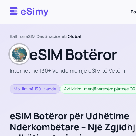
Esimy
Ba
Ballina
/
eSIM Destinacionet
/
Global
eSIM Botëror
Internet në 130+ Vende me një eSIM të Vetëm
Mbulim në 130+ vende
Aktivizim i menjëhershëm përmes QR
eSIM Botëror për Udhëtime
Ndërkombëtare – Një Zgjidhje