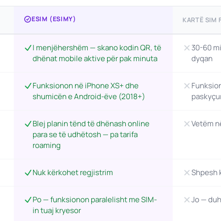
ESIM (ESIMY)
KARTË SIM F
I menjëhershëm — skano kodin QR, të
30-60 mi
dhënat mobile aktive për pak minuta
dyqan
Funksionon në iPhone XS+ dhe
Funksion
shumicën e Android-ëve (2018+)
paskyçu
Blej planin tënd të dhënash online
Vetëm në
para se të udhëtosh — pa tarifa
roaming
Nuk kërkohet regjistrim
Shpesh k
Po — funksionon paralelisht me SIM-
Jo — duh
in tuaj kryesor