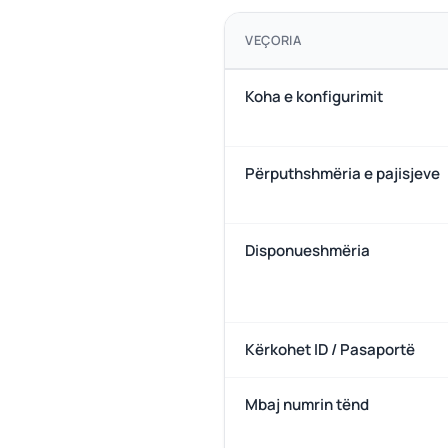
VEÇORIA
Koha e konfigurimit
Përputhshmëria e pajisjeve
Disponueshmëria
Kërkohet ID / Pasaportë
Mbaj numrin tënd