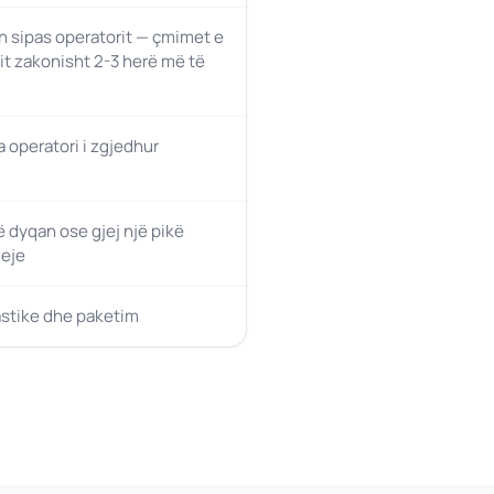
 sipas operatorit — çmimet e
it zakonisht 2-3 herë më të
a operatori i zgjedhur
ë dyqan ose gjej një pikë
eje
astike dhe paketim