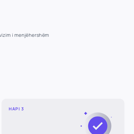
tivizim i menjëhershëm
HAPI 3