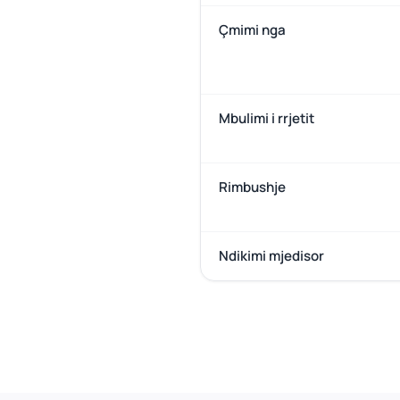
Çmimi nga
Mbulimi i rrjetit
Rimbushje
Ndikimi mjedisor