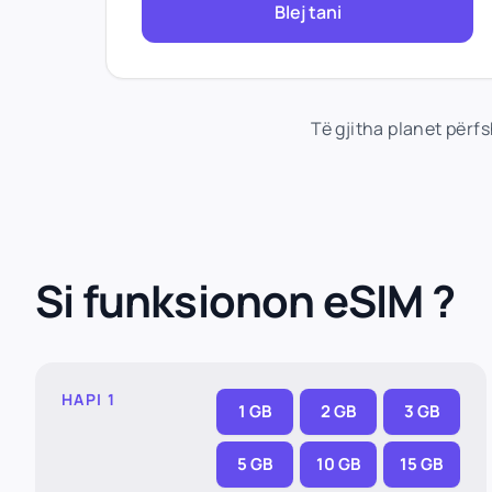
Blej tani
Të gjitha planet përf
Si funksionon eSIM ?
HAPI 1
1 GB
2 GB
3 GB
5 GB
10 GB
15 GB