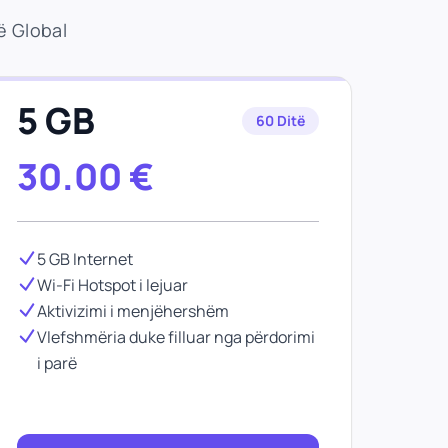
ë Global
5 GB
60 Ditë
30.00
€
5 GB Internet
Wi-Fi Hotspot i lejuar
Aktivizimi i menjëhershëm
Vlefshmëria duke filluar nga përdorimi
i parë