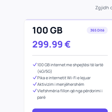
Zgjidh 
100 GB
365 Ditë
299.99
€
100 GB internet me shpejtësi të lartë
(4G/5G)
Pika e internetit Wi-Fi e lejuar
Aktivizim i menjëhershëm
Vlefshmëria fillon që nga përdorimi i
parë