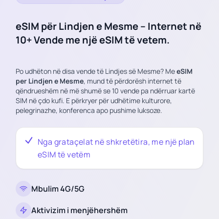
eSIM për Lindjen e Mesme – Internet në
10+ Vende me një eSIM të vetem.
Po udhëton në disa vende të Lindjes së Mesme? Me
eSIM
per Lindjen e Mesme
, mund të përdorësh internet të
qëndrueshëm në më shumë se 10 vende pa ndërruar kartë
SIM në çdo kufi. E përkryer për udhëtime kulturore,
pelegrinazhe, konferenca apo pushime luksoze.
Nga grataçelat në shkretëtira, me një plan
eSIM të vetëm
Mbulim 4G/5G
Aktivizim i menjëhershëm