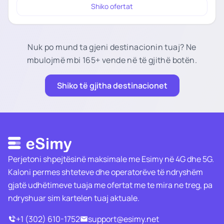
Shiko ofertat
Nuk po mund ta gjeni destinacionin tuaj? Ne
mbulojmë mbi 165+ vende në të gjithë botën.
Shiko të gjitha destinacionet
Perjetoni shpejtësinë maksimale me Esimy në 4G dhe 5G.
Kaloni permes shteteve dhe operatorëve të ndryshëm
gjatë udhëtimeve tuaja me ofertat me te mira ne treg, pa
ndryshuar sim kartelen tuaj aktuale.
+1 (302) 610-1752
support@esimy.net