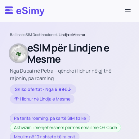
Esimy
Ballina
/
eSIM Destinacionet
/
Lindja e Mesme
eSIM për Lindjen e
Mesme
Nga Dubai në Petra – qëndro i lidhur në gjithë
rajonin, pa roaming
Shiko ofertat · Nga 6.99€
I lidhur në Lindja e Mesme
Pa tarifa roaming, pa kartë SIM fizike
Aktivizim i menjëhershëm permes email me QR Code
Mbulim në 10+ shtete të rajonit