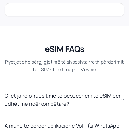
eSIM FAQs
Pyetjet dhe përgjigjet më të shpeshta rreth përdorimit
të eSIM-it në Lindja e Mesme
Cilët janë ofruesit më të besueshëm të eSIM për
udhëtime ndërkombëtare?
A mund të përdor aplikacione VoIP (si WhatsApp,