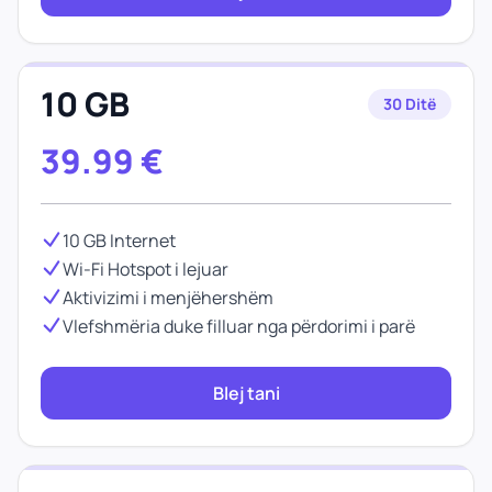
10 GB
30 Ditë
39.99
€
10 GB Internet
Wi-Fi Hotspot i lejuar
Aktivizimi i menjëhershëm
Vlefshmëria duke filluar nga përdorimi i parë
Blej tani