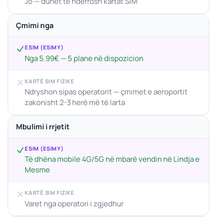
Jo — duhet të ndërrosh kartat SIM
Çmimi nga
ESIM (ESIMY)
Nga 5.99€ — 5 plane në dispozicion
KARTË SIM FIZIKE
Ndryshon sipas operatorit — çmimet e aeroportit
zakonisht 2-3 herë më të larta
Mbulimi i rrjetit
ESIM (ESIMY)
Të dhëna mobile 4G/5G në mbarë vendin në Lindja e
Mesme
KARTË SIM FIZIKE
Varet nga operatori i zgjedhur