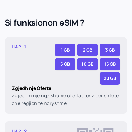
Si funksionon eSIM ?
HAPI 1
1 GB
2 GB
3 GB
5 GB
10 GB
15 GB
20 GB
Zgjedh nje Oferte
Zgjedhni një nga shume ofertat tona per shtete
dhe regjion te ndryshme
HAPI 2