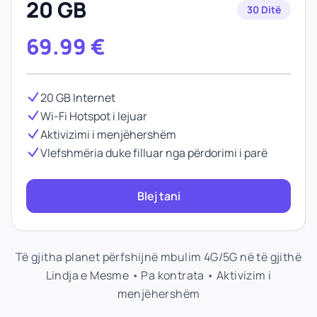
20 GB
30 Ditë
69.99
€
20 GB Internet
Wi-Fi Hotspot i lejuar
Aktivizimi i menjëhershëm
Vlefshmëria duke filluar nga përdorimi i parë
Blej tani
Të gjitha planet përfshijnë mbulim 4G/5G në të gjithë
Lindja e Mesme • Pa kontrata • Aktivizim i
menjëhershëm