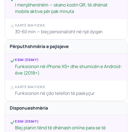
I menjëhershëm — skano kodin QR, të dhënat
mobile aktive për pak minuta
KARTË SIM FIZIKE
30-60 min — blej personalisht në një dyqan
Përputhshmëria e pajisjeve
ESIM (ESIMY)
Funksionon në iPhone XS+ dhe shumicën e Android-
ëve (2018+)
KARTË SIM FIZIKE
Funksionon në çdo telefon të paskyçur
Disponueshmëria
ESIM (ESIMY)
Blej planin tënd të dhënash online para se të