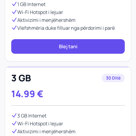
1 GB Internet
Wi-Fi Hotspot i lejuar
Aktivizimi i menjëhershëm
Vlefshmëria duke filluar nga përdorimi i parë
Blej tani
3 GB
30 Ditë
14.99
€
3 GB Internet
Wi-Fi Hotspot i lejuar
Aktivizimi i menjëhershëm