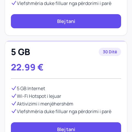
Vlefshmëria duke filluar nga përdorimi i parë
Blej tani
5 GB
30 Ditë
22.99
€
5 GB Internet
Wi-Fi Hotspot i lejuar
Aktivizimi i menjëhershëm
Vlefshmëria duke filluar nga përdorimi i parë
Blej tani