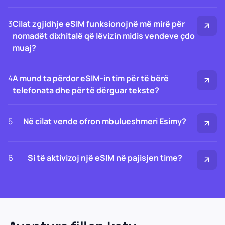
3
Cilat zgjidhje eSIM funksionojnë më mirë për
nomadët dixhitalë që lëvizin midis vendeve çdo
muaj?
4
A mund ta përdor eSIM-in tim për të bërë
telefonata dhe për të dërguar tekste?
5
Në cilat vende ofron mbulueshmeri Esimy?
6
Si të aktivizoj një eSIM në pajisjen time?