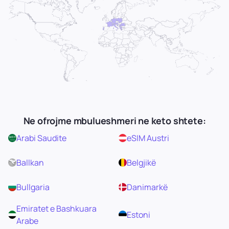
Ne ofrojme mbulueshmeri ne keto shtete:
Arabi Saudite
eSIM Austri
Ballkan
Belgjikë
Bullgaria
Danimarkë
Emiratet e Bashkuara
Estoni
Arabe