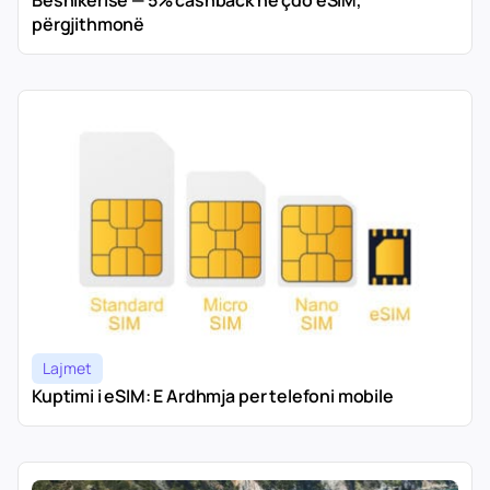
Besnikërisë — 5% cashback në çdo eSIM,
përgjithmonë
Lajmet
Kuptimi i eSIM: E Ardhmja per telefoni mobile