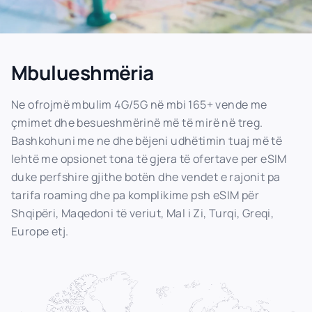
Mbulueshmëria
Ne ofrojmë mbulim 4G/5G në mbi 165+ vende me
çmimet dhe besueshmërinë më të mirë në treg.
Bashkohuni me ne dhe bëjeni udhëtimin tuaj më të
lehtë me opsionet tona të gjera të ofertave per eSIM
duke perfshire gjithe botën dhe vendet e rajonit pa
tarifa roaming dhe pa komplikime psh eSIM për
Shqipëri, Maqedoni të veriut, Mal i Zi, Turqi, Greqi,
Europe etj.