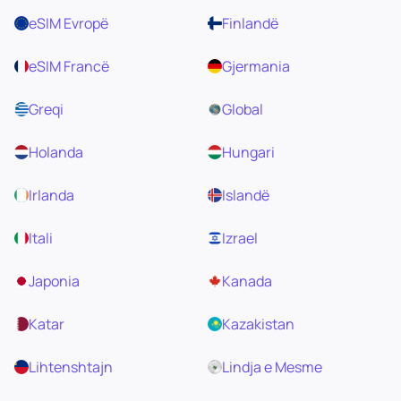
eSIM Evropë
Finlandë
eSIM Francë
Gjermania
Greqi
Global
Holanda
Hungari
Irlanda
Islandë
Itali
Izrael
Japonia
Kanada
Katar
Kazakistan
Lihtenshtajn
Lindja e Mesme