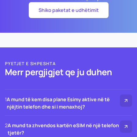
Shiko paketat e udhëtimit
PYETJET E SHPESHTA
Merr pergjigjet qe ju duhen
1
A mund të kem disa plane Esimy aktive në të
njëjtin telefon dhe si i menaxhoj?
2
A mund ta zhvendos kartën eSIM në një telefon
tjetër?