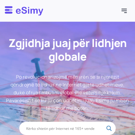
Esimy
Zgjidhja juaj për lidhjen
globale
Po revolucionarizojmë mënyrën se si njerëzit
qëndrojnë të lidhur ne Internet gjate udhetimeve,
duke ofruar mbulim global me vetem një klikim.
Pavarësisht se ku ju çon udhëtimi juaj, Esimy ju mban
të lidhur me botën.