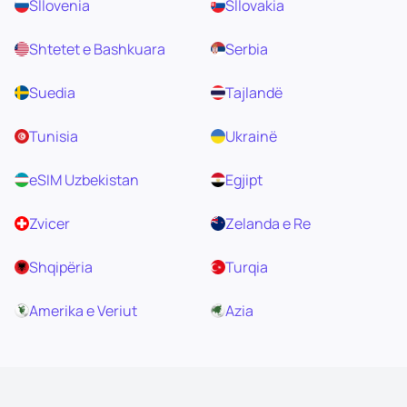
Sllovenia
Sllovakia
Shtetet e Bashkuara
Serbia
Suedia
Tajlandë
Tunisia
Ukrainë
eSIM Uzbekistan
Egjipt
Zvicer
Zelanda e Re
Shqipëria
Turqia
Amerika e Veriut
Azia