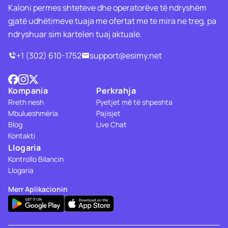
Kaloni permes shteteve dhe operatorëve të ndryshëm
gjatë udhëtimeve tuaja me ofertat me te mira ne treg, pa
ndryshuar sim kartelen tuaj aktuale.
+1 (302) 610-1752
support@esimy.net
Kompania
Perkrahja
Rreth nesh
Pyetjet më të shpeshta
Mbulueshmëria
Pajisjet
Blog
Live Chat
Kontakti
Llogaria
Kontrollo Bilancin
Llogaria
Merr Aplikacionin