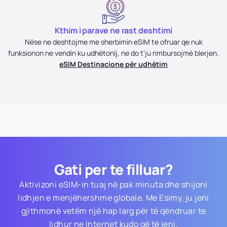
Kthim i parave ne rast deshtimi
Nëse ne deshtojme me sherbimin eSIM te ofruar qe nuk
funksionon ne vendin ku udhëtonij, ne do t'ju rimbursojmë blerjen.
eSIM Destinacione për udhëtim
Gati per te filluar?
Aktivizoni eSIM-in tuaj në pak minuta dhe shijoni
lidhjen e menjëhershme globale. Me Esimy, ju jeni
gjithmonë vetëm një hap larg për të qëndruar te
lidhur ne Internet kudo që të jeni.