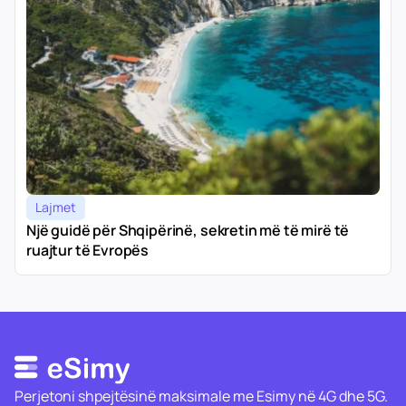
Lajmet
Një guidë për Shqipërinë, sekretin më të mirë të
ruajtur të Evropës
Perjetoni shpejtësinë maksimale me Esimy në 4G dhe 5G.