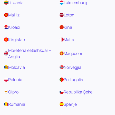
Lituania
Luksemburg
Mal i zi
Letoni
Kroaci
Kina
Kirgistan
Malta
Mbretëria e Bashkuar –
Maqedoni
Anglia
Moldavia
Norvegjia
Polonia
Portugalia
Qipro
Republika Çeke
Rumania
Spanjë