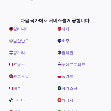
다음 국가에서 서비스를 제공합니다:
알바니아
터키
발칸반도
호주
헝가리
필리핀
프랑스
푸에르토리코
포르투갈
폴란드
페루
파키스탄
파나마
튀니지