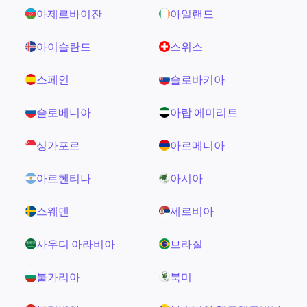
아제르바이잔
아일랜드
아이슬란드
스위스
스페인
슬로바키아
슬로베니아
아랍 에미리트
싱가포르
아르메니아
아르헨티나
아시아
스웨덴
세르비아
사우디 아라비아
브라질
불가리아
북미