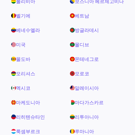
볼리비아
보스니아 헤르체고비나
벨기에
베트남
베네수엘라
방글라데시
미국
몰디브
몰도바
몬테네그로
모리셔스
모로코
멕시코
말레이시아
마케도니아
마다가스카르
리히텐슈타인
리투아니아
룩셈부르크
루마니아