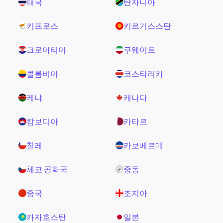
태국
탄자니아
키프로스
키르기스스탄
크로아티아
쿠웨이트
콜롬비아
코스타리카
케냐
캐나다
캄보디아
카타르
칠레
카보베르데
체코 공화국
중동
중국
조지아
카자흐스탄
일본