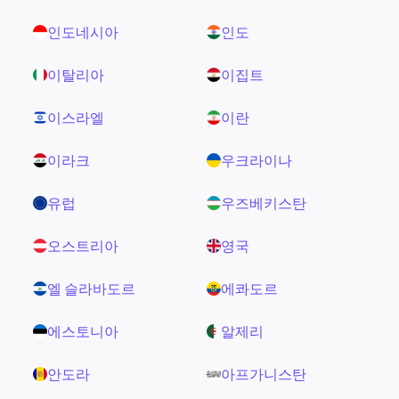
인도네시아
인도
이탈리아
이집트
이스라엘
이란
이라크
우크라이나
유럽
우즈베키스탄
오스트리아
영국
엘 슬라바도르
에콰도르
에스토니아
알제리
안도라
아프가니스탄