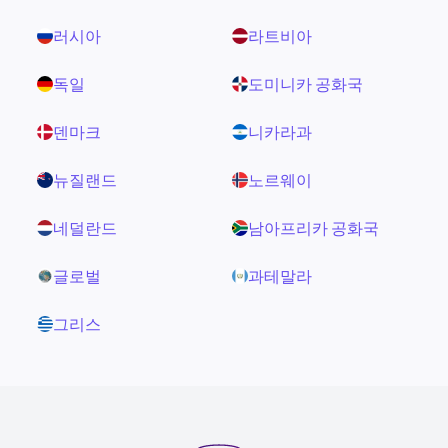
러시아
라트비아
독일
도미니카 공화국
덴마크
니카라과
뉴질랜드
노르웨이
네덜란드
남아프리카 공화국
글로벌
과테말라
그리스