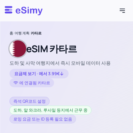
Esimy
홈
/
여행 계획
/
카타르
eSIM 카타르
도하 및 사막 여행지에서 즉시 모바일 데이터 사용
요금제 보기 · 에서 3.99€
에 연결됨 카타르
즉석 QR코드 설정
도하, 알 와크라, 루사일 등지에서 근무 중
로밍 요금 또는 ID 등록 필요 없음