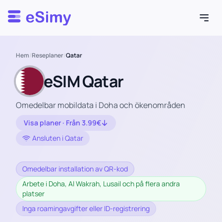
Esimy
Hem
/
Reseplaner
/
Qatar
eSIM Qatar
Omedelbar mobildata i Doha och ökenområden
Visa planer · Från 3.99€
Ansluten i Qatar
Omedelbar installation av QR-kod
Arbete i Doha, Al Wakrah, Lusail och på flera andra
platser
Inga roamingavgifter eller ID-registrering