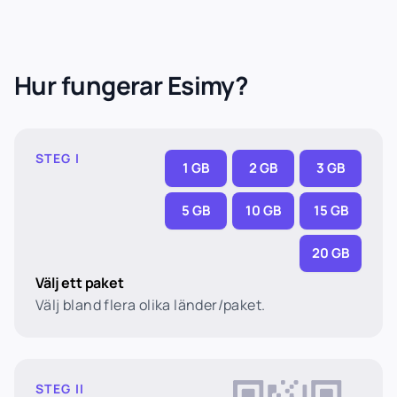
Hur fungerar Esimy?
STEG I
1 GB
2 GB
3 GB
5 GB
10 GB
15 GB
20 GB
Välj ett paket
Välj bland flera olika länder/paket.
STEG II