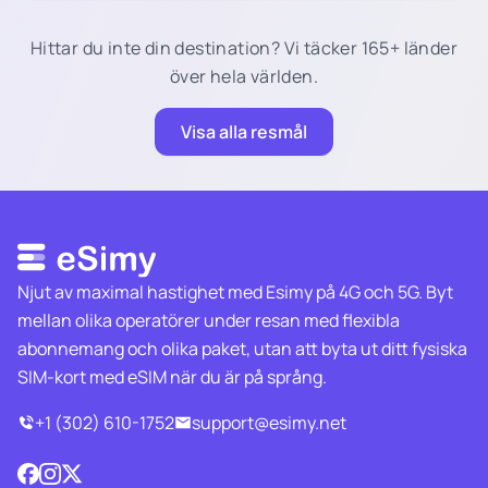
Hittar du inte din destination? Vi täcker 165+ länder
över hela världen.
Visa alla resmål
Njut av maximal hastighet med Esimy på 4G och 5G. Byt
mellan olika operatörer under resan med flexibla
abonnemang och olika paket, utan att byta ut ditt fysiska
SIM-kort med eSIM när du är på språng.
+1 (302) 610-1752
support@esimy.net