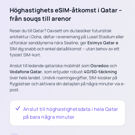
Höghastighets eSIM-åtkomst i Qatar –
från souqs till arenor
Reser du till Qatar? Oavsett om du besöker futuristisk
arkitektur i Doha, deltar i evenemang på Lusail Stadium eller
utforskar sanddynerna nära Sealine, ger
Esimys Qatar e
SIM dig snabb och enkel dataåtkomst – utan behov av ett
fysiskt SIM-kort.
Anslut till ledande qatariska mobilnät som
Ooredoo
och
Vodafone Qatar
, som erbjuder robust
4G/5G-täckning
över hela landet. Undvik roamingavgifter, SIM-kiosker på
flygplatser och aktivera din dataplan på några minuter via e-
post.
Anslut till höghastighetsdata i hela Qatar
på bara några minuter