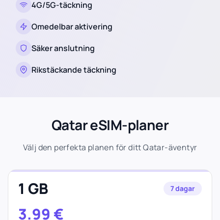
4G/5G-täckning
Omedelbar aktivering
Säker anslutning
Rikstäckande täckning
Qatar eSIM-planer
Välj den perfekta planen för ditt Qatar-äventyr
1 GB
7 dagar
3.99
€