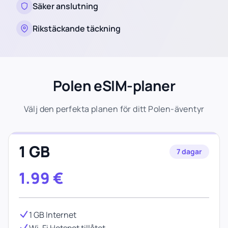
Säker anslutning
Rikstäckande täckning
Polen eSIM-planer
Välj den perfekta planen för ditt Polen-äventyr
1 GB
7 dagar
1.99
€
1 GB Internet