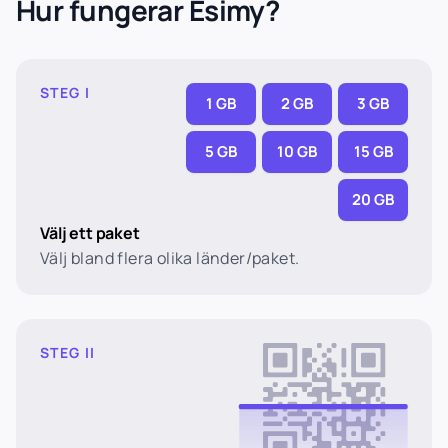
Hur fungerar Esimy?
STEG I
1 GB
2 GB
3 GB
5 GB
10 GB
15 GB
20 GB
Välj ett paket
Välj bland flera olika länder/paket.
STEG II