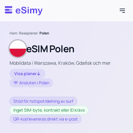
Esimy
Hem
/
Reseplaner
/
Polen
eSIM Polen
Mobildata i Warszawa, Kraków, Gdańsk och mer
Visa planer
Ansluten i Polen
Stöd för hotspot/delning av surf
Inget SIM-byte, kontrakt eller ID krävs
QR-kod levereras direkt via e-post