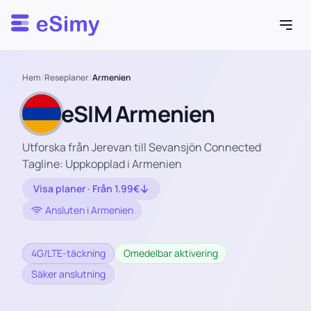
Esimy
Hem
/
Reseplaner
/
Armenien
eSIM Armenien
Utforska från Jerevan till Sevansjön Connected
Tagline: Uppkopplad i Armenien
Visa planer · Från 1.99€
Ansluten i Armenien
4G/LTE-täckning
Omedelbar aktivering
Säker anslutning