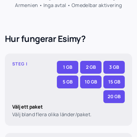
Armenien • Inga avtal • Omedelbar aktivering
Hur fungerar Esimy?
STEG I
1 GB
2 GB
3 GB
5 GB
10 GB
15 GB
20 GB
Välj ett paket
Välj bland flera olika länder/paket.