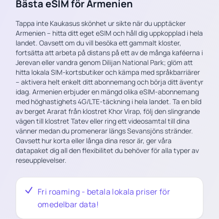
Bästa eSIM för Armenien
Tappa inte Kaukasus skönhet ur sikte när du upptäcker
Armenien – hitta ditt eget eSIM och håll dig uppkopplad i hela
landet. Oavsett om du vill besöka ett gammalt kloster,
fortsätta att arbeta på distans på ett av de många kaféerna i
Jerevan eller vandra genom Dilijan National Park; glöm att
hitta lokala SIM-kortsbutiker och kämpa med språkbarriärer
– aktivera helt enkelt ditt abonnemang och börja ditt äventyr
idag. Armenien erbjuder en mängd olika eSIM-abonnemang
med höghastighets 4G/LTE-täckning i hela landet. Ta en bild
av berget Ararat från klostret Khor Virap, följ den slingrande
vägen till klostret Tatev eller ring ett videosamtal till dina
vänner medan du promenerar längs Sevansjöns stränder.
Oavsett hur korta eller långa dina resor är, ger våra
datapaket dig all den flexibilitet du behöver för alla typer av
reseupplevelser.
Fri roaming - betala lokala priser för
omedelbar data!