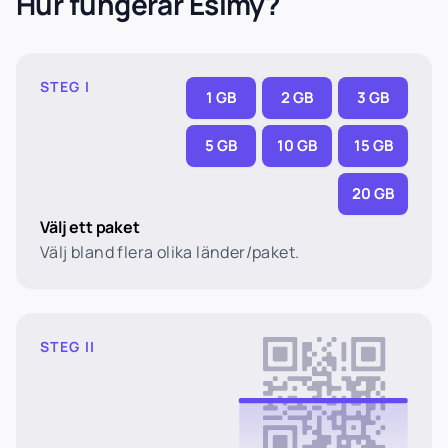
Hur fungerar Esimy?
STEG I
1 GB
2 GB
3 GB
5 GB
10 GB
15 GB
20 GB
Välj ett paket
Välj bland flera olika länder/paket.
STEG II