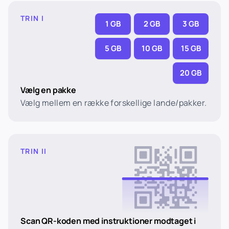
TRIN I
1 GB
2 GB
3 GB
5 GB
10 GB
15 GB
20 GB
Vælg en pakke
Vælg mellem en række forskellige lande/pakker.
TRIN II
Scan QR-koden med instruktioner modtaget i