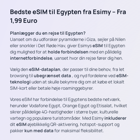
Bedste eSIM til Egypten fra Esimy – Fra
1,99 Euro
Planlægger du en rejse til Egypten?
Uanset om du udforsker pyramiderne i Giza, sejler på Nilen
eller snorkler i Det Røde Hav, giver Esimys
eSIM
til Egypten
dig mulighed for at
holde forbindelsen
med en pålidelig
internetforbindelse
, uanset hvor din rejse fører dig hen.
Vælg den
eSIM-dataplan
, der passer til dine behov, fra let
browsing til
ubegrænset data
, og nyd fordelene ved
eSIM-
teknologi
uden at skulle bekymre dig om at købe et lokalt
SIM-kort eller betale høje roaminggebyrer.
Vores eSIM har forbindelse til Egyptens bedste netværk,
herunder Vodafone Egypt, Orange Egypt og Etisalat, hvilket
sikrer pålidelige 4G-hastigheder i større byer, kulturelle
vartegn og populære turistområder. Med Esimy
inkluderer
dit
eSIM
øjeblikkelig QR-aktivering, hotspot-support og
pakker
kun med data
for maksimal fleksibilitet.