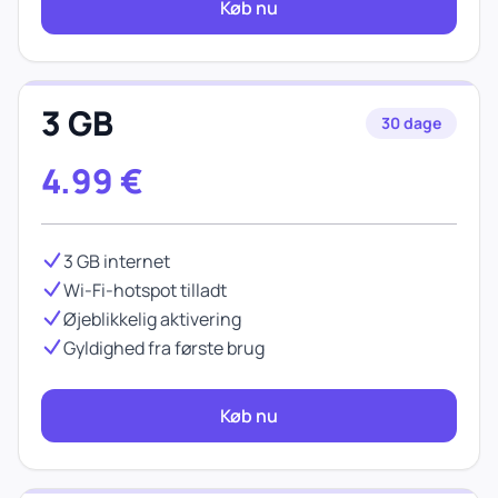
Køb nu
3 GB
30 dage
4.99
€
3 GB internet
Wi-Fi-hotspot tilladt
Øjeblikkelig aktivering
Gyldighed fra første brug
Køb nu