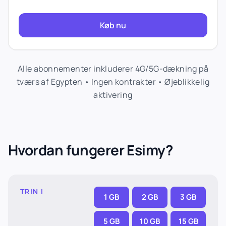
Køb nu
Alle abonnementer inkluderer 4G/5G-dækning på
tværs af Egypten • Ingen kontrakter • Øjeblikkelig
aktivering
Hvordan fungerer Esimy?
TRIN I
1 GB
2 GB
3 GB
5 GB
10 GB
15 GB