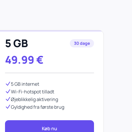
5 GB
30 dage
49.99
€
5 GB internet
Wi-Fi-hotspot tilladt
Øjeblikkelig aktivering
Gyldighed fra første brug
Køb nu