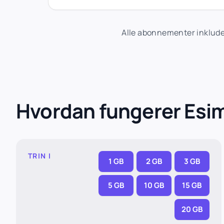
Alle abonnementer inkluder
Hvordan fungerer Esi
TRIN I
1 GB
2 GB
3 GB
5 GB
10 GB
15 GB
20 GB