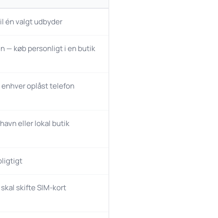
il én valgt udbyder
n — køb personligt i en butik
å enhver oplåst telefon
thavn eller lokal butik
ligtigt
 skal skifte SIM-kort