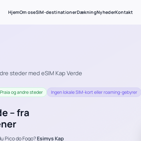
Hjem
Om os
eSIM-destinationer
Dækning
Nyheder
Kontakt
andre steder med eSIM Kap Verde
, Praia og andre steder
Ingen lokale SIM-kort eller roaming-gebyrer
e – fra
ener
 du Pico do Fogo?
Esimys Kap