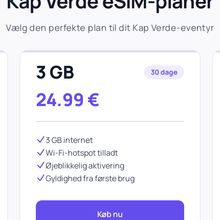
Kap Verde eSIM-planer
Vælg den perfekte plan til dit Kap Verde-eventyr
3 GB
30 dage
24.99
€
3 GB internet
Wi-Fi-hotspot tilladt
Øjeblikkelig aktivering
Gyldighed fra første brug
Køb nu