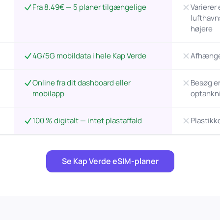
Fra 8.49€ — 5 planer tilgængelige
Varierer
lufthavn
højere
4G/5G mobildata i hele Kap Verde
Afhænger
Online fra dit dashboard eller
Besøg en 
mobilapp
optankn
100 % digitalt — intet plastaffald
Plastikk
Se Kap Verde eSIM-planer