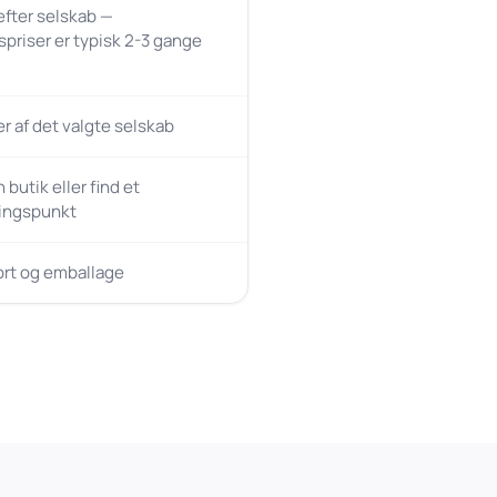
 efter selskab —
spriser er typisk 2-3 gange
 af det valgte selskab
butik eller find et
ingspunkt
ort og emballage