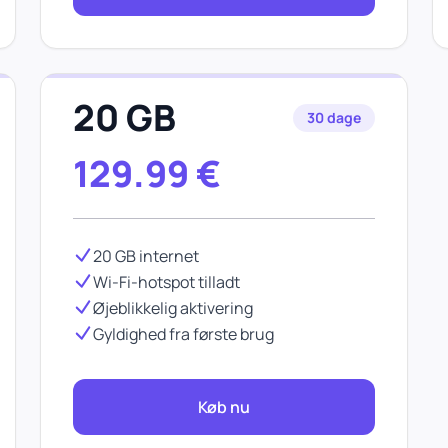
20 GB
30 dage
129.99
€
20 GB internet
Wi-Fi-hotspot tilladt
Øjeblikkelig aktivering
Gyldighed fra første brug
Køb nu