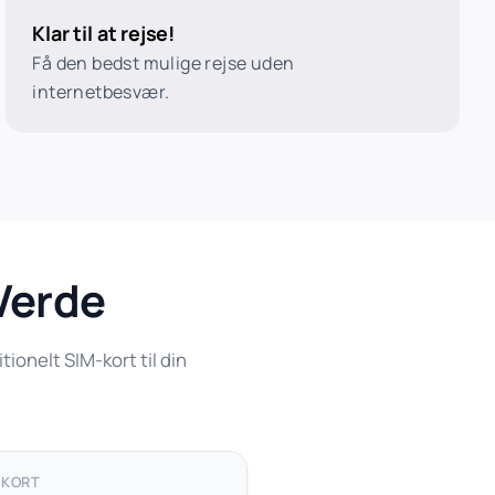
Klar til at rejse!
Få den bedst mulige rejse uden
internetbesvær.
 Verde
ionelt SIM-kort til din
-KORT