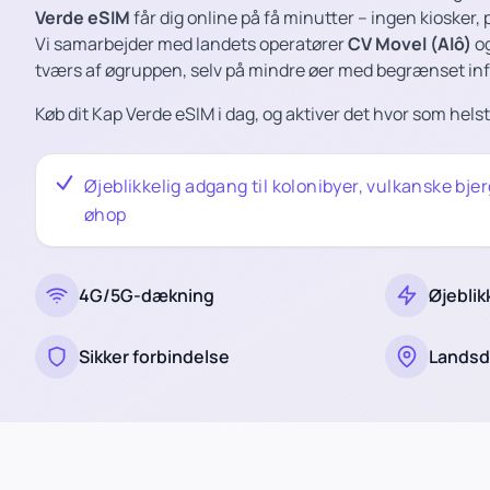
Verde eSIM
får dig online på få minutter – ingen kiosker, 
Vi samarbejder med landets operatører
CV Movel (Alô)
o
tværs af øgruppen, selv på mindre øer med begrænset inf
Køb dit Kap Verde eSIM i dag, og aktiver det hvor som helst
Øjeblikkelig adgang til kolonibyer, vulkanske bj
øhop
4G/5G-dækning
Øjeblik
Sikker forbindelse
Lands