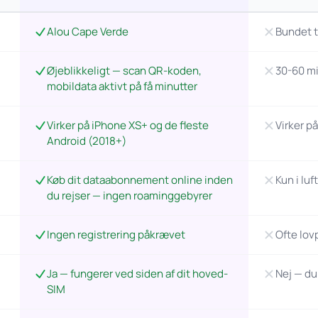
Alou Cape Verde
Bundet t
Øjeblikkeligt — scan QR-koden,
30-60 mi
mobildata aktivt på få minutter
Virker på iPhone XS+ og de fleste
Virker p
Android (2018+)
Køb dit dataabonnement online inden
Kun i luf
du rejser — ingen roaminggebyrer
Ingen registrering påkrævet
Ofte lovp
Ja — fungerer ved siden af dit hoved-
Nej — du
SIM