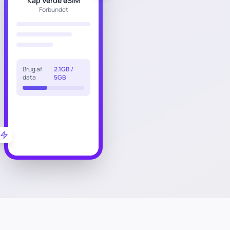
Kap Verde eSIM
Forbundet
Brug af
2.1GB /
data
5GB