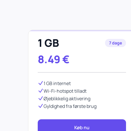
1 GB
7 dage
8.49
€
1 GB internet
Wi-Fi-hotspot tilladt
Øjeblikkelig aktivering
Gyldighed fra første brug
Køb nu