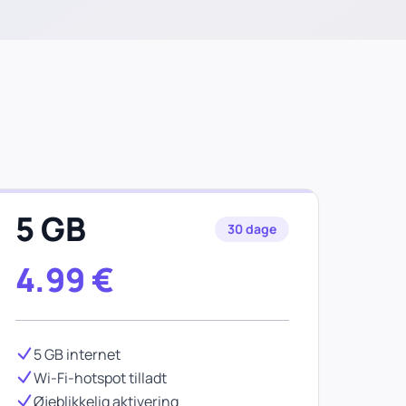
5 GB
30 dage
4.99
€
5 GB internet
Wi-Fi-hotspot tilladt
Øjeblikkelig aktivering