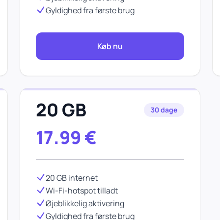
Gyldighed fra første brug
Køb nu
20 GB
30 dage
17.99
€
20 GB internet
Wi-Fi-hotspot tilladt
Øjeblikkelig aktivering
Gyldighed fra første brug