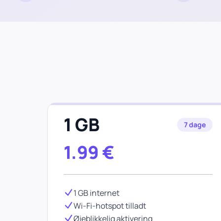
1 GB
7 dage
1.99
€
1 GB internet
Wi-Fi-hotspot tilladt
Øjeblikkelig aktivering