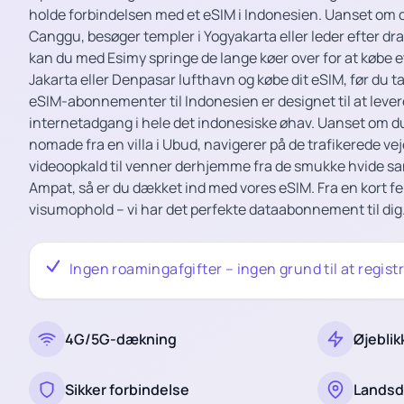
holde forbindelsen med et eSIM i Indonesien. Uanset om d
Canggu, besøger templer i Yogyakarta eller leder efter dr
kan du med Esimy springe de lange køer over for at købe et 
Jakarta eller Denpasar lufthavn og købe dit eSIM, før du 
eSIM-abonnementer til Indonesien er designet til at leve
internetadgang i hele det indonesiske øhav. Uanset om du d
nomade fra en villa i Ubud, navigerer på de trafikerede veje
videoopkald til venner derhjemme fra de smukke hvide s
Ampat, så er du dækket ind med vores eSIM. Fra en kort fe
visumophold – vi har det perfekte dataabonnement til dig
Ingen roamingafgifter – ingen grund til at registr
4G/5G-dækning
Øjeblik
Sikker forbindelse
Lands