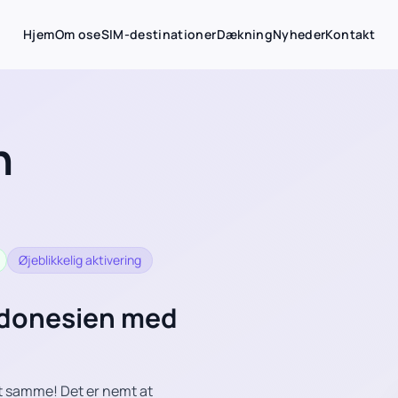
Hjem
Om os
eSIM-destinationer
Dækning
Nyheder
Kontakt
n
Øjeblikkelig aktivering
Indonesien med
 samme! Det er nemt at