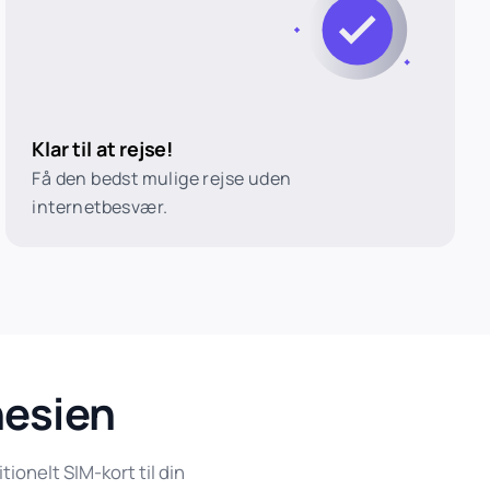
Klar til at rejse!
Få den bedst mulige rejse uden
internetbesvær.
nesien
ionelt SIM-kort til din