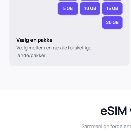
5 GB
10 GB
15 GB
20 GB
Vælg en pakke
Vælg mellem en række forskellige
lande/pakker.
eSIM 
Sammenlign fordelene v