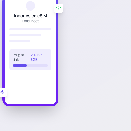
Indonesien eSIM
Forbundet
Brug af
2.1GB /
data
5GB