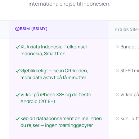
internationale rejse til Indonesien.
ESIM (ESIMY)
FYSISK SIM
XL Axiata Indonesia, Telkomsel
Bundet t
Indonesia, Smartfren
Øjeblikkeligt — scan QR-koden,
30-60 mi
mobildata aktivt på få minutter
Virker på iPhone XS+ og de fleste
Virker p
Android (2018+)
Køb dit dataabonnement online inden
Kun i luf
du rejser — ingen roaminggebyrer