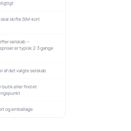
ligtigt
 skal skifte SIM-kort
 efter selskab —
spriser er typisk 2-3 gange
 af det valgte selskab
butik eller find et
ingspunkt
ort og emballage