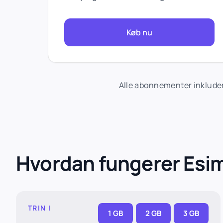
Køb nu
Alle abonnementer inkluder
Hvordan fungerer Esi
TRIN I
1 GB
2 GB
3 GB