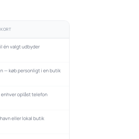
-KORT
il én valgt udbyder
n — køb personligt i en butik
å enhver oplåst telefon
thavn eller lokal butik