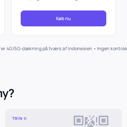
Køb nu
er 4G/5G-dækning på tværs af Indonesien • Ingen kontrakte
my?
TRIN II