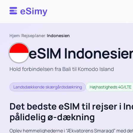
Esimy
Hjem
/
Rejseplaner
/
Indonesien
eSIM Indonesie
Hold forbindelsen fra Bali til Komodo Island
Landsdækkende skærgårdsdækning
Højhastigheds 4G/LTE
Det bedste eSIM til rejser i 
pålidelig ø-dækning
Oplev hemmelighederne i “Ækvatorens Smaragd” med det