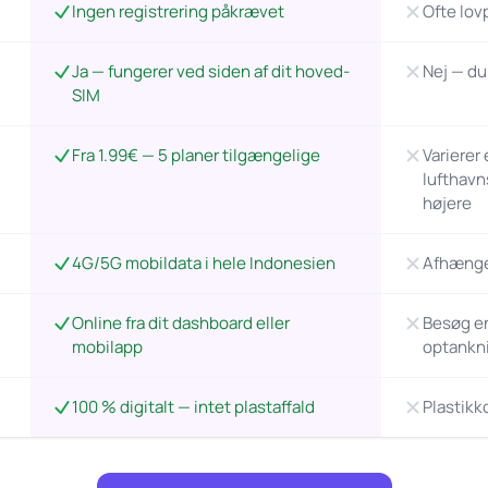
Ingen registrering påkrævet
Ofte lovp
Ja — fungerer ved siden af dit hoved-
Nej — du
SIM
Fra 1.99€ — 5 planer tilgængelige
Varierer
lufthavn
højere
4G/5G mobildata i hele Indonesien
Afhænger
Online fra dit dashboard eller
Besøg en 
mobilapp
optankn
100 % digitalt — intet plastaffald
Plastikk