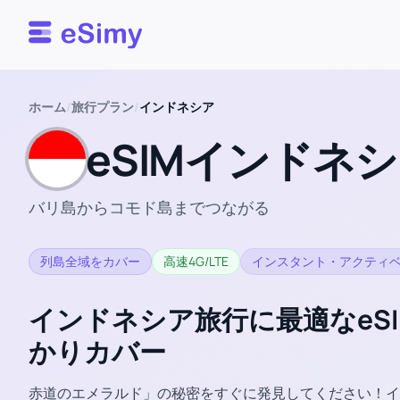
Esimy
ホーム
/
旅行プラン
/
インドネシア
eSIMインドネ
バリ島からコモド島までつながる
列島全域をカバー
高速4G/LTE
インスタント・アクティ
インドネシア旅行に最適なeS
かりカバー
赤道のエメラルド」の秘密をすぐに発見してください！イン