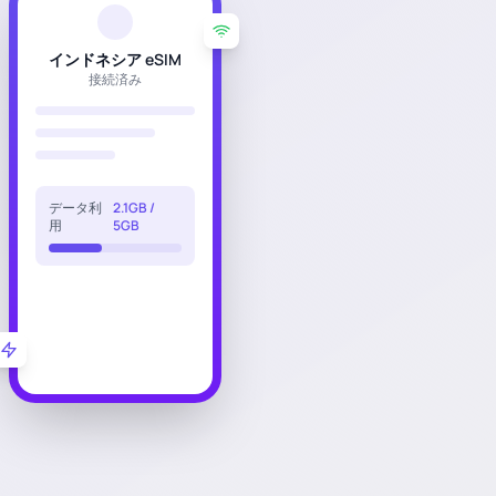
インドネシア eSIM
接続済み
データ利
2.1GB /
用
5GB