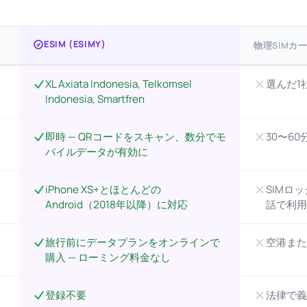
ESIM (ESIMY)
物理SIMカ
XL Axiata Indonesia, Telkomsel
選んだ1
Indonesia, Smartfren
即時 — QRコードをスキャン、数分でモ
30〜60
バイルデータが有効に
iPhone XS+とほとんどの
SIMロ
Android（2018年以降）に対応
話で利用
旅行前にデータプランをオンラインで
空港また
購入 — ローミング料金なし
登録不要
法律で義