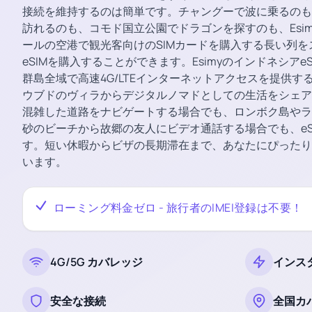
接続を維持するのは簡単です。チャングーで波に乗るのも
訪れるのも、コモド国立公園でドラゴンを探すのも、Esi
ールの空港で観光客向けのSIMカードを購入する長い列
eSIMを購入することができます。Esimyのインドネシア
群島全域で高速4G/LTEインターネットアクセスを提供
ウブドのヴィラからデジタルノマドとしての生活をシェア
混雑した道路をナビゲートする場合でも、ロンボク島やラ
砂のビーチから故郷の友人にビデオ通話する場合でも、eS
す。短い休暇からビザの長期滞在まで、あなたにぴったり
います。
ローミング料金ゼロ - 旅行者のIMEI登録は不要！
4G/5G カバレッジ
インス
安全な接続
全国カ