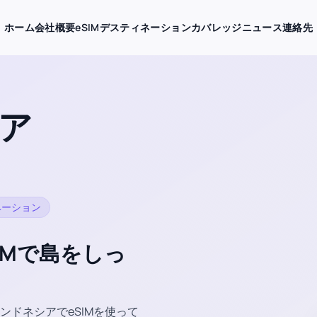
ホーム
会社概要
eSIMデスティネーション
カバレッジ
ニュース
連絡先
シア
ベーション
IMで島をしっ
ドネシアでeSIMを使って