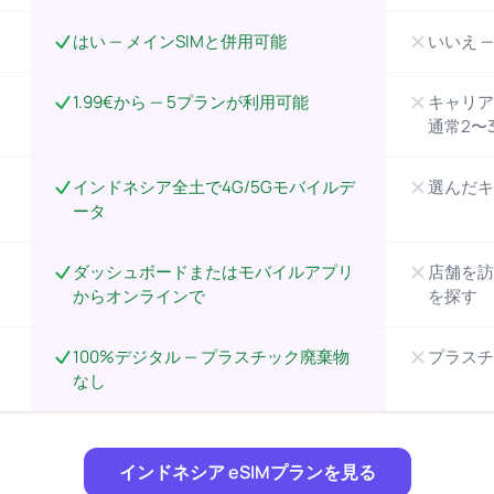
はい — メインSIMと併用可能
いいえ 
1.99€から — 5プランが利用可能
キャリア
通常2〜
インドネシア全土で4G/5Gモバイルデ
選んだキ
ータ
ダッシュボードまたはモバイルアプリ
店舗を訪
からオンラインで
を探す
100%デジタル — プラスチック廃棄物
プラスチ
なし
インドネシア eSIMプランを見る